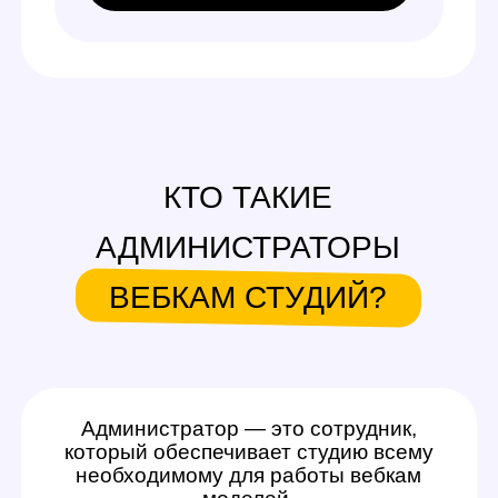
ВЕБКАМ СТУДИЙ?
Администратор — это сотрудник,
который обеспечивает студию всему
необходимому для работы вебкам
моделей.
Его деятельность включает: знакомство
девушек со студией, ведение учета
расходников, поддержание чистоты
и работоспособности оборудования, помощь
при подготовке к эфиру. Работа
администратором вебкам студии
в Екатеринбурге предполагает гибкое
расписание — чаще всего вы сами можете
выбрать, в какое время приезжать на студию
и выполнять задачи.