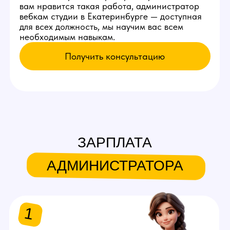
Раз в 3-4 дня - встреча с
моделью
Встречаться с новой моделью,
проводить экскурсию по
студии, помогать запускать
первый стрим.
Раз в неделю
Заказывать клининг,
проверять его работу.
Оставь заявку
на работу
администратором