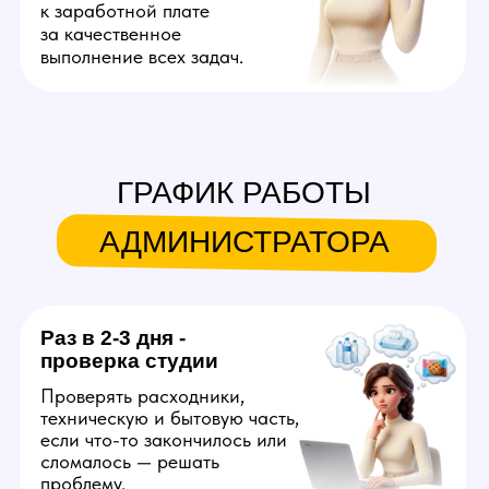
ДРУГИЕ
ВАКАНСИИ
Вебкам модель
Создает на веб платформах
онлайн контент для взрослой
аудитории. Продолжительность
смены — 6 часов. Можно
работать на дому или в студии.
Достойные деньги уже в первый
месяц с возможностью достичь
успеха за короткий срок
с развитием аудитории. Можно
дополнительно зарабатывать
созданием фото и видео для
OnlyFans, вести который будут
за вас.