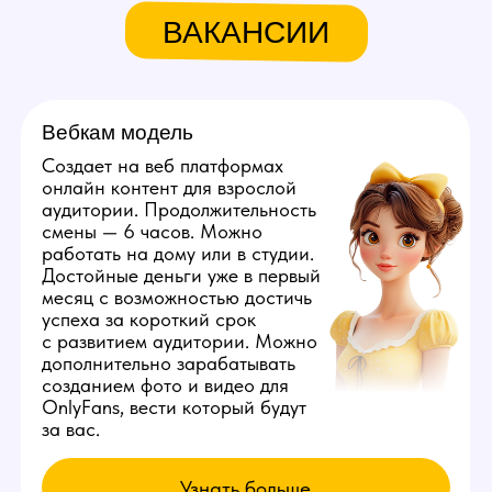
Связаться с нами:
+79384727352
youmaybe.global@gmail.com
Узнай больше в нашем боте!