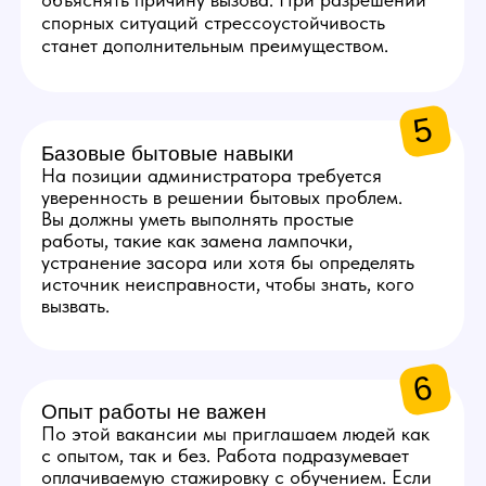
3
10 000 руб.
Ежемесячный бонус
к заработной плате
за качественное
выполнение всех задач.
ГРАФИК РАБОТЫ
АДМИНИСТРАТОРА
Раз в 2-3 дня -
проверка студии
Проверять расходники,
техническую и бытовую часть,
если что-то закончилось или
сломалось — решать
проблему.