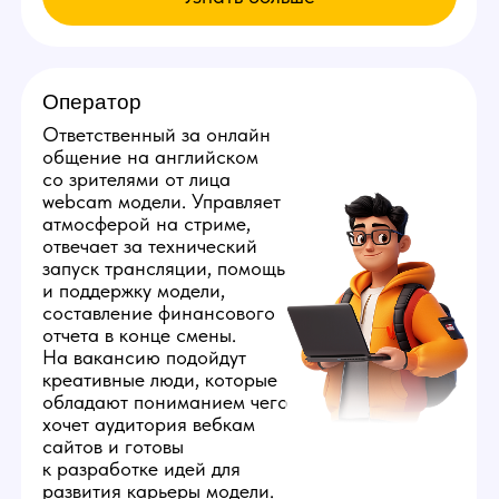
Мы находимся:
Россия, Свердловская область,
Екатеринбург, ул. Радищева, д. 12
Все города России
Все города Казахстана
Все города Грузии
Города других стран
Политика конфиденциальности
©️ 2026 Youmaybe | Все права защищены