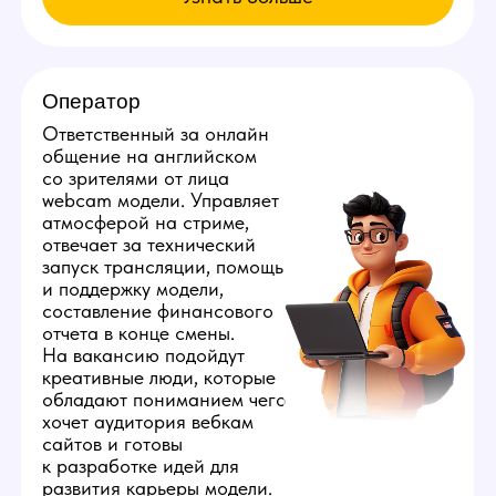
Мы находимся:
Россия, Иркутская область,
Иркутск, ул. Лермонтова, д. 275/17
Все города России
Все города Казахстана
Все города Грузии
Города других стран
Политика конфиденциальности
©️ 2026 Youmaybe | Все права защищены