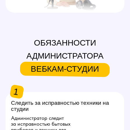
лучшие условия труда
и избавить их от проблем
при ежедневном
использовании оборудования.
2
Встречать новых моделей,
показывать студию
Администратор вебкам
в Иркутске встречает моделей
в заранее оговоренное время
и показывает студию,
демонстрирует, чем можно
пользоваться, где лежат
расходники. Важно выстраивать
тёплую коммуникацию
и комфортное взаимодействие
с каждым новым человеком.
3
Покупать расходные материалы
для работы