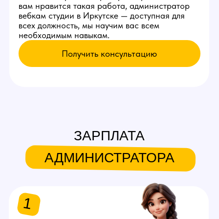
Раз в 3-4 дня - встреча с
моделью
Встречаться с новой моделью,
проводить экскурсию по
студии, помогать запускать
первый стрим.
Раз в неделю
Заказывать клининг,
проверять его работу.
Оставь заявку
на работу
администратором