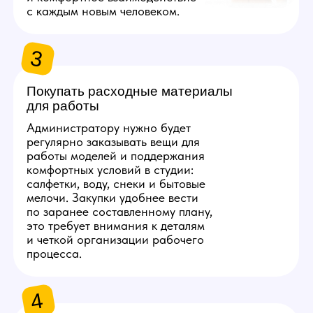
ТРЕБОВАНИЯ
К СОИСКАТЕЛЮ
1
Совершеннолетие
Поскольку это работа в сфере развлечений
для взрослых, основное условие у вакансии
администратора вебкам в Иркутске —
возраст от 18 лет. При оформлении
мы запросим документ, удостоверяющий
личность. Рассматриваем как девушек, так
и мужчин — пол не важен.
2
Соблюдение сроков
и договоренностей
Профессиональный администратор вебкам
студии в Иркутске должен уважать чужое
время — ответственность и соблюдение
расписания напрямую влияют на работу
вебкам моделей. Важна готовность вовремя