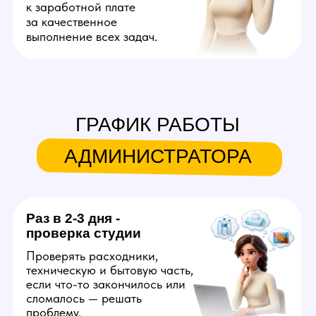
ДРУГИЕ
ВАКАНСИИ
Вебкам модель
Создает на веб платформах
онлайн контент для взрослой
аудитории. Продолжительность
смены — 6 часов. Можно
работать на дому или в студии.
Достойные деньги уже в первый
месяц с возможностью достичь
успеха за короткий срок
с развитием аудитории. Можно
дополнительно зарабатывать
созданием фото и видео для
OnlyFans, вести который будут
за вас.