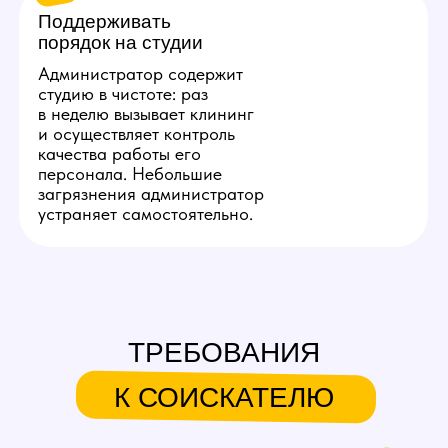
прибыть, чтобы показать студию, встретить
клининг или доставить расходники.
3
Понимание технических
основ
В процессе работы девушки будут сообщать
вам о различных неполадках. Вакансия
подразумевает, что вы знаете, как устранять
популярные проблемы, связанные с ПК: что
проверять, если не работает монитор; как
установить нужный софт; что проверять, если
пропал интернет.
4
Умение общаться с людьми
Коммуникабельность — ключевое качество
успешного администратора. При общении
со специалистами важно грамотно и чётко
объяснять причину вызова. При разрешении
спорных ситуаций стрессоустойчивость
станет дополнительным преимуществом.