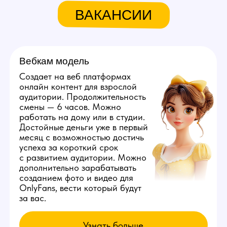
Связаться с нами:
+79384727352
youmaybe.global@gmail.com
Узнай больше в нашем боте!