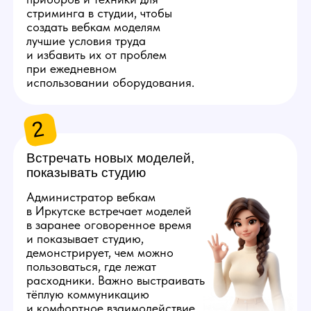
Администратору нужно будет
регулярно заказывать вещи для
работы моделей и поддержания
комфортных условий в студии:
салфетки, воду, снеки и бытовые
мелочи. Закупки удобнее вести
по заранее составленному плану,
это требует внимания к деталям
и четкой организации рабочего
процесса.
4
Поддерживать
порядок на студии
Администратор содержит
студию в чистоте: раз
в неделю вызывает клининг
и осуществляет контроль
качества работы его
персонала. Небольшие
загрязнения администратор
устраняет самостоятельно.