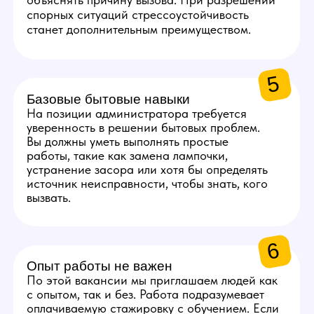
3
10 000 руб.
Ежемесячный бонус
к заработной плате
за качественное
выполнение всех задач.
ГРАФИК РАБОТЫ
АДМИНИСТРАТОРА
Раз в 2-3 дня -
проверка студии
Проверять расходники,
техническую и бытовую часть,
если что-то закончилось или
сломалось — решать
проблему.