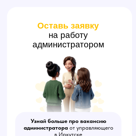
Агент (Скаут)
Занимается поиском анкет
потенциальных моделей
на сайтах знакомств, созданием
объявлений с приглашением
на работу и убеждением
девушек работать в студии.
Обязательны сильные
коммуникативные способности.
На этой вакансии оплата
за результат — количество
привлеченных в студию моделей
(от 20 000 руб за модель).
Работа в свободном графике,
вне офиса.
Узнать больше