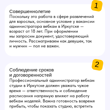
5
Базовые бытовые навыки
На позиции администратора требуется
уверенность в решении бытовых проблем.
Вы должны уметь выполнять простые
работы, такие как замена лампочки,
устранение засора или хотя бы определять
источник неисправности, чтобы знать, кого
вызвать.
6
Опыт работы не важен
По этой вакансии мы приглашаем людей как
с опытом, так и без. Работа подразумевает
оплачиваемую стажировку с обучением. Если
вам нравится такая работа, администратор
вебкам студии в Иркутске — доступная для
всех должность, мы научим вас всем
необходимым навыкам.
Получить консультацию