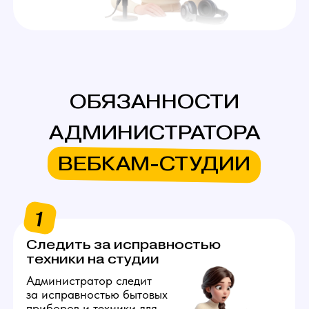
лучшие условия труда
и избавить их от проблем
при ежедневном
использовании оборудования.
2
Встречать новых моделей,
показывать студию
Администратор вебкам
в Калининграде встречает моделей
в заранее оговоренное время
и показывает студию,
демонстрирует, чем можно
пользоваться, где лежат
расходники. Важно выстраивать
тёплую коммуникацию
и комфортное взаимодействие
с каждым новым человеком.
3
Покупать расходные
материалы для работы