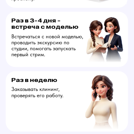
Узнать больше
Оператор
Ответственный за онлайн
общение на английском
со зрителями от лица
webcam модели. Управляет
атмосферой на стриме,
отвечает за технический
запуск трансляции, помощь
и поддержку модели,
составление финансового
отчета в конце смены.
На вакансию подойдут
креативные люди, которые
обладают пониманием чего
хочет аудитория вебкам
сайтов и готовы
к разработке идей для
развития карьеры модели.
Узнать больше