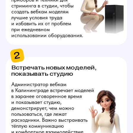
Администратору нужно будет
регулярно заказывать вещи для
работы моделей и поддержания
комфортных условий в студии:
салфетки, воду, снеки и бытовые
мелочи. Закупки удобнее вести
по заранее составленному плану,
это требует внимания к деталям
и четкой организации рабочего
процесса.
4
Поддерживать
порядок на студии
Администратор содержит
студию в чистоте: раз
в неделю вызывает клининг
и осуществляет контроль
качества работы его
персонала. Небольшие
загрязнения администратор
устраняет самостоятельно.