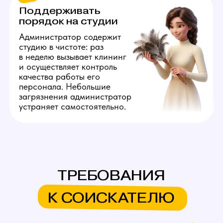
прибыть, чтобы показать студию, встретить
клининг или доставить расходники.
3
Понимание
технических основ
В процессе работы девушки будут сообщать
вам о различных неполадках. Вакансия
подразумевает, что вы знаете, как устранять
популярные проблемы, связанные с ПК: что
проверять, если не работает монитор; как
установить нужный софт; что проверять, если
пропал интернет.
4
Умение общаться с людьми
Коммуникабельность — ключевое качество
успешного администратора. При общении
со специалистами важно грамотно и чётко
объяснять причину вызова. При разрешении
спорных ситуаций стрессоустойчивость
станет дополнительным преимуществом.