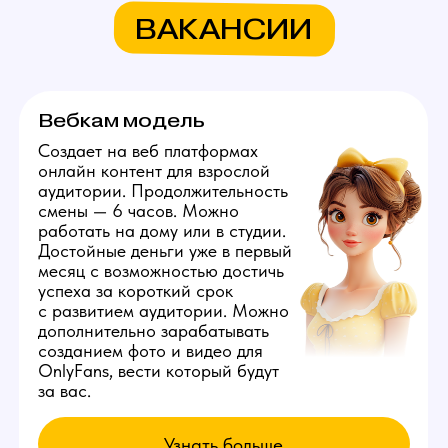
Связаться с нами:
+79384727352
youmaybe.global@gmail.com