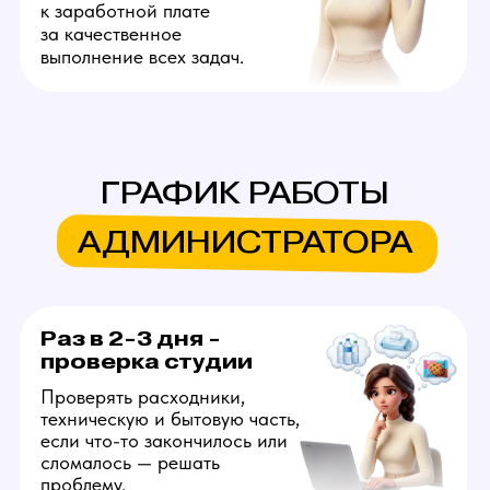
ДРУГИЕ
ВАКАНСИИ
Вебкам модель
Создает на веб платформах
онлайн контент для взрослой
аудитории. Продолжительность
смены — 6 часов. Можно
работать на дому или в студии.
Достойные деньги уже в первый
месяц с возможностью достичь
успеха за короткий срок
с развитием аудитории. Можно
дополнительно зарабатывать
созданием фото и видео для
OnlyFans, вести который будут
за вас.