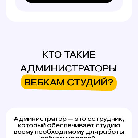
ВЕБКАМ СТУДИЙ?
Администратор — это сотрудник,
который обеспечивает студию
всему необходимому для работы
вебкам моделей.
Его деятельность включает: знакомство
девушек со студией, ведение учета
расходников, поддержание чистоты
и работоспособности оборудования, помощь
при подготовке к эфиру. Работа
администратором вебкам студии
в Калининграде предполагает гибкое
расписание — чаще всего вы сами можете
выбрать, в какое время приезжать на студию
и выполнять задачи.