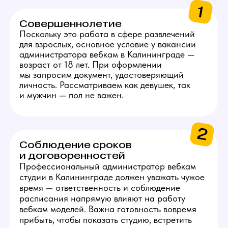
5
Базовые бытовые навыки
На позиции администратора требуется
уверенность в решении бытовых проблем.
Вы должны уметь выполнять простые
работы, такие как замена лампочки,
устранение засора или хотя бы определять
источник неисправности, чтобы знать, кого
вызвать.
6
Опыт работы не важен
По этой вакансии мы приглашаем людей как
с опытом, так и без. Работа подразумевает
оплачиваемую стажировку с обучением. Если
вам нравится такая работа, администратор
вебкам студии в Калининграде — доступная
для всех должность, мы научим вас всем
необходимым навыкам.
Получить консультацию