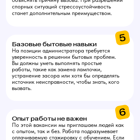
3
10 000 руб.
Ежемесячный бонус
к заработной плате
за качественное
выполнение всех задач.
ГРАФИК РАБОТЫ
АДМИНИСТРАТОРА
Раз в 2-3 дня -
проверка студии
Проверять расходники,
техническую и бытовую часть,
если что-то закончилось или
сломалось — решать
проблему.