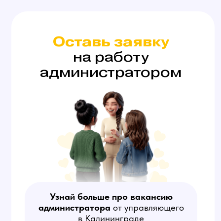
Агент (Скаут)
Занимается поиском анкет
потенциальных моделей
на сайтах знакомств, созданием
объявлений с приглашением
на работу и убеждением
девушек работать в студии.
Обязательны сильные
коммуникативные способности.
На этой вакансии оплата
за результат — количество
привлеченных в студию моделей
(от 20 000 руб за модель).
Работа в свободном графике,
вне офиса.
Узнать больше