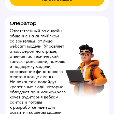
Узнай больше в нашем боте!
Мы находимся:
Россия, Калининградская область,
Калининград, Проспект Калинина, д. 111
Все города России
Все города Казахстана
Все города Грузии
Города других стран
Политика конфиденциальности
©️ 2026 Youmaybe | Все права защищены