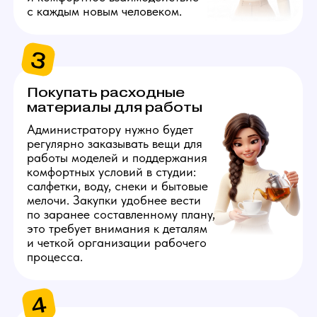
ТРЕБОВАНИЯ
К СОИСКАТЕЛЮ
1
Совершеннолетие
Поскольку это работа в сфере развлечений
для взрослых, основное условие у вакансии
администратора вебкам в Калининграде —
возраст от 18 лет. При оформлении
мы запросим документ, удостоверяющий
личность. Рассматриваем как девушек, так
и мужчин — пол не важен.
2
Соблюдение сроков
и договоренностей
Профессиональный администратор вебкам
студии в Калининграде должен уважать чужое
время — ответственность и соблюдение
расписания напрямую влияют на работу
вебкам моделей. Важна готовность вовремя