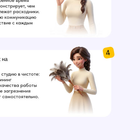
ренное время
онстрирует, чем
лежат расходники.
ую коммуникацию
ствие с каждым
4
 на
студию в чистоте:
ининг
 качества работы
е загрязнения
 самостоятельно.