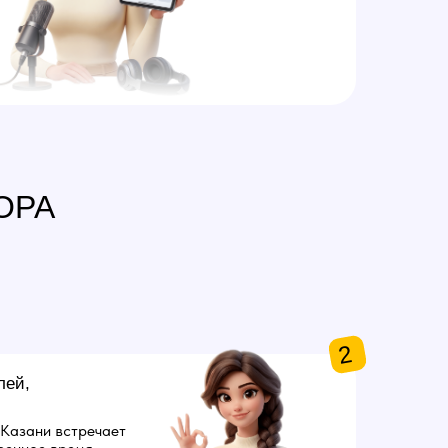
ОРА
2
лей,
 Казани встречает