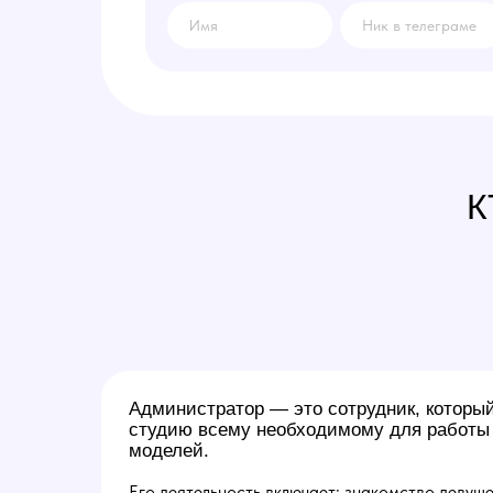
К
Администратор — это сотрудник, которы
студию всему необходимому для работы
моделей.
Его деятельность включает: знакомство девуше