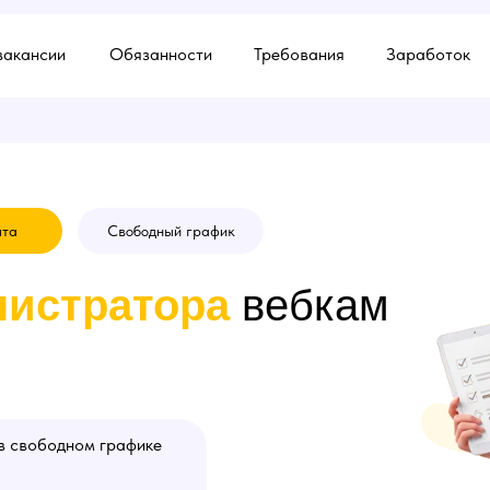
вакансии
Обязанности
Требования
Заработок
ыта
Свободный график
истратора
вебкам
в свободном графике