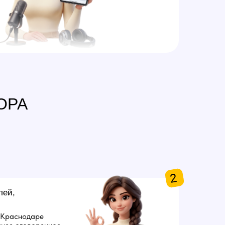
ОРА
2
лей,
 Краснодаре