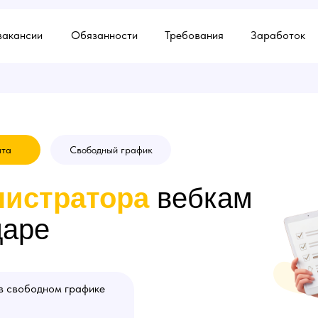
вакансии
Обязанности
Требования
Заработок
ыта
Свободный график
истратора
вебкам
даре
в свободном графике