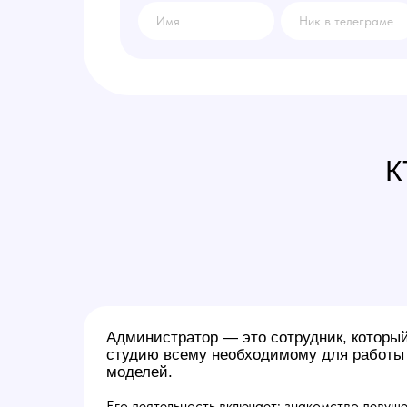
К
Администратор — это сотрудник, которы
студию всему необходимому для работы
моделей.
Его деятельность включает: знакомство девуше