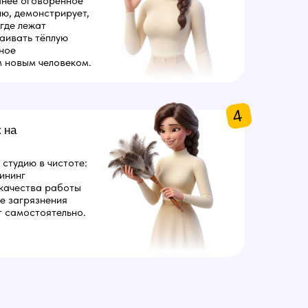
анее оговоренное
ию, демонстрирует,
где лежат
аивать тёплую
ное
 новым человеком.
4
 на
студию в чистоте:
ининг
 качества работы
е загрязнения
 самостоятельно.