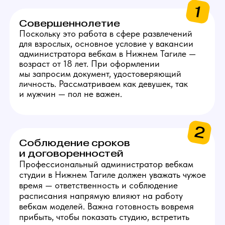
5
Базовые бытовые навыки
На позиции администратора требуется
уверенность в решении бытовых проблем.
Вы должны уметь выполнять простые
работы, такие как замена лампочки,
устранение засора или хотя бы определять
источник неисправности, чтобы знать, кого
вызвать.
6
Опыт работы не важен
По этой вакансии мы приглашаем людей как
с опытом, так и без. Работа подразумевает
оплачиваемую стажировку с обучением. Если
вам нравится такая работа, администратор
вебкам студии в Нижнем Тагиле — доступная
для всех должность, мы научим вас всем
необходимым навыкам.
Получить консультацию