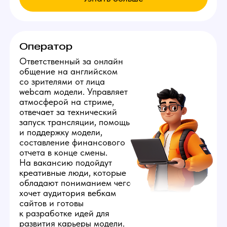
Узнай больше в нашем боте!
Мы находимся:
Россия, Свердловская область,
Нижний Тагил, ул. Островского, д. 15
Все города России
Все города Казахстана
Все города Грузии
Города других стран
Политика конфиденциальности
©️ 2026 Youmaybe | Все права защищены