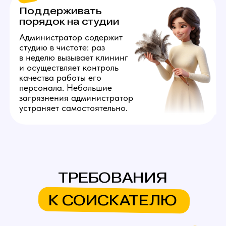
прибыть, чтобы показать студию, встретить
клининг или доставить расходники.
3
Понимание
технических основ
В процессе работы девушки будут сообщать
вам о различных неполадках. Вакансия
подразумевает, что вы знаете, как устранять
популярные проблемы, связанные с ПК: что
проверять, если не работает монитор; как
установить нужный софт; что проверять, если
пропал интернет.
4
Умение общаться с людьми
Коммуникабельность — ключевое качество
успешного администратора. При общении
со специалистами важно грамотно и чётко
объяснять причину вызова. При разрешении
спорных ситуаций стрессоустойчивость
станет дополнительным преимуществом.