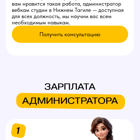
Раз в 3-4 дня - встреча с
моделью
Встречаться с новой моделью,
проводить экскурсию по
студии, помогать запускать
первый стрим.
Раз в неделю
Заказывать клининг,
проверять его работу.
Оставь заявку
на работу
администратором