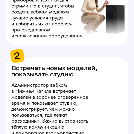
Администратору нужно будет
регулярно заказывать вещи для
работы моделей и поддержания
комфортных условий в студии:
салфетки, воду, снеки и бытовые
мелочи. Закупки удобнее вести
по заранее составленному плану,
это требует внимания к деталям
и четкой организации рабочего
процесса.
4
Поддерживать
порядок на студии
Администратор содержит
студию в чистоте: раз
в неделю вызывает клининг
и осуществляет контроль
качества работы его
персонала. Небольшие
загрязнения администратор
устраняет самостоятельно.