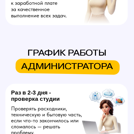
ДРУГИЕ
ВАКАНСИИ
Вебкам модель
Создает на веб платформах
онлайн контент для взрослой
аудитории. Продолжительность
смены — 6 часов. Можно
работать на дому или в студии.
Достойные деньги уже в первый
месяц с возможностью достичь
успеха за короткий срок
с развитием аудитории. Можно
дополнительно зарабатывать
созданием фото и видео для
OnlyFans, вести который будут
за вас.