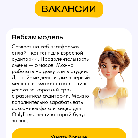
Связаться с нами:
+79384727352
youmaybe.global@gmail.com