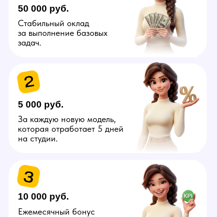
Узнай больше про вакансию
администратора
от управляющего
в Нижнем Тагиле
Отправить
Связаться самостоятельно