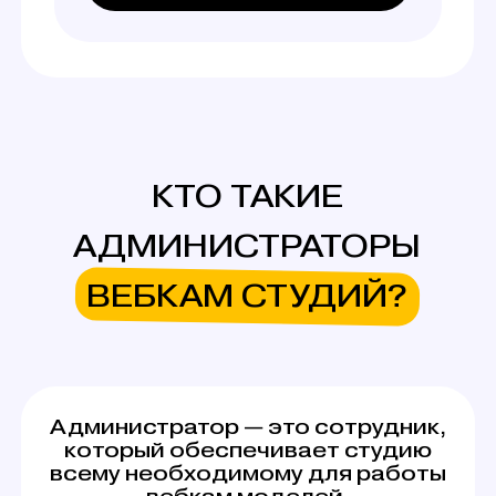
ВЕБКАМ СТУДИЙ?
Администратор — это сотрудник,
который обеспечивает студию
всему необходимому для работы
вебкам моделей.
Его деятельность включает: знакомство
девушек со студией, ведение учета
расходников, поддержание чистоты
и работоспособности оборудования, помощь
при подготовке к эфиру. Работа
администратором вебкам студии в Нижнем
Тагиле предполагает гибкое расписание —
чаще всего вы сами можете выбрать, в какое
время приезжать на студию и выполнять
задачи.