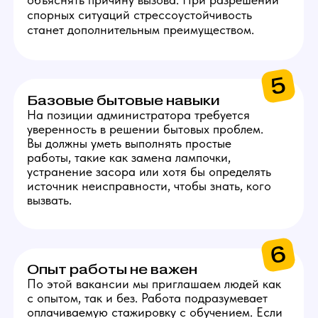
3
10 000 руб.
Ежемесячный бонус
к заработной плате
за качественное
выполнение всех задач.
ГРАФИК РАБОТЫ
АДМИНИСТРАТОРА
Раз в 2-3 дня -
проверка студии
Проверять расходники,
техническую и бытовую часть,
если что-то закончилось или
сломалось — решать
проблему.