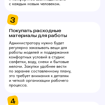
ТРЕБОВАНИЯ
К СОИСКАТЕЛЮ
1
Совершеннолетие
Поскольку это работа в сфере развлечений
для взрослых, основное условие у вакансии
администратора вебкам в Нижнем Тагиле —
возраст от 18 лет. При оформлении
мы запросим документ, удостоверяющий
личность. Рассматриваем как девушек, так
и мужчин — пол не важен.
2
Соблюдение сроков
и договоренностей
Профессиональный администратор вебкам
студии в Нижнем Тагиле должен уважать чужое
время — ответственность и соблюдение
расписания напрямую влияют на работу
вебкам моделей. Важна готовность вовремя