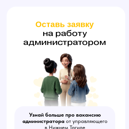
Агент (Скаут)
Занимается поиском анкет
потенциальных моделей
на сайтах знакомств, созданием
объявлений с приглашением
на работу и убеждением
девушек работать в студии.
Обязательны сильные
коммуникативные способности.
На этой вакансии оплата
за результат — количество
привлеченных в студию моделей
(от 20 000 руб за модель).
Работа в свободном графике,
вне офиса.
Узнать больше