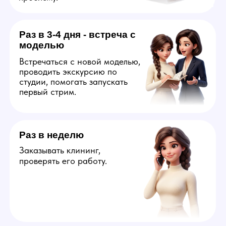
Узнать больше
Оператор
Ответственный за онлайн
общение на английском
со зрителями от лица
webcam модели. Управляет
атмосферой на стриме,
отвечает за технический
запуск трансляции, помощь
и поддержку модели,
составление финансового
отчета в конце смены.
На вакансию подойдут
креативные люди, которые
обладают пониманием чего
хочет аудитория вебкам
сайтов и готовы
к разработке идей для
развития карьеры модели.
Узнать больше