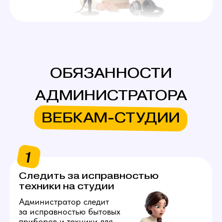
лучшие условия труда
и избавить их от проблем
при ежедневном
использовании оборудования.
2
Встречать новых моделей,
показывать студию
Администратор вебкам
в Нижнем Тагиле встречает
моделей в заранее оговоренное
время и показывает студию,
демонстрирует, чем можно
пользоваться, где лежат
расходники. Важно выстраивать
тёплую коммуникацию
и комфортное взаимодействие
с каждым новым человеком.
3
Покупать расходные
материалы для работы