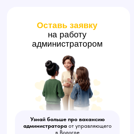
Агент (Скаут)
Занимается поиском анкет
потенциальных моделей
на сайтах знакомств, созданием
объявлений с приглашением
на работу и убеждением
девушек работать в студии.
Обязательны сильные
коммуникативные способности.
На этой вакансии оплата
за результат — количество
привлеченных в студию моделей
(от 20 000 руб за модель).
Работа в свободном графике,
вне офиса.
Узнать больше