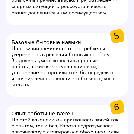
3
10 000 руб.
Ежемесячный бонус
к заработной плате
за качественное
выполнение всех задач.
ГРАФИК РАБОТЫ
АДМИНИСТРАТОРА
Раз в 2-3 дня -
проверка студии
Проверять расходники,
техническую и бытовую часть,
если что-то закончилось или
сломалось — решать
проблему.