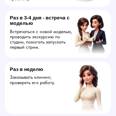
Узнать больше
Оператор
Ответственный за онлайн
общение на английском
со зрителями от лица
webcam модели. Управляет
атмосферой на стриме,
отвечает за технический
запуск трансляции, помощь
и поддержку модели,
составление финансового
отчета в конце смены.
На вакансию подойдут
креативные люди, которые
обладают пониманием чего
хочет аудитория вебкам
сайтов и готовы
к разработке идей для
развития карьеры модели.
Узнать больше