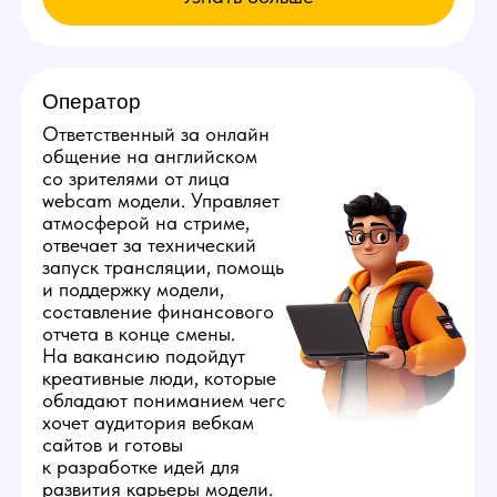
Мы находимся:
Россия, Вологодская область,
Вологда, ул. Первомайская, д. 25
Все города России
Все города Казахстана
Все города Грузии
Города других стран
Политика конфиденциальности
©️ 2026 Youmaybe | Все права защищены