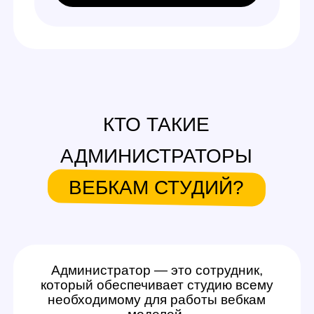
ВЕБКАМ СТУДИЙ?
Администратор — это сотрудник,
который обеспечивает студию всему
необходимому для работы вебкам
моделей.
Его деятельность включает: знакомство
девушек со студией, ведение учета
расходников, поддержание чистоты
и работоспособности оборудования, помощь
при подготовке к эфиру. Работа
администратором вебкам студии в Вологде
предполагает гибкое расписание — чаще
всего вы сами можете выбрать, в какое время
приезжать на студию и выполнять задачи.