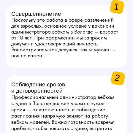
5
Базовые бытовые навыки
На позиции администратора требуется
уверенность в решении бытовых проблем.
Вы должны уметь выполнять простые
работы, такие как замена лампочки,
устранение засора или хотя бы определять
источник неисправности, чтобы знать, кого
вызвать.
6
Опыт работы не важен
По этой вакансии мы приглашаем людей как
с опытом, так и без. Работа подразумевает
оплачиваемую стажировку с обучением. Если
вам нравится такая работа, администратор
вебкам студии в Вологде — доступная для
всех должность, мы научим вас всем
необходимым навыкам.
Получить консультацию