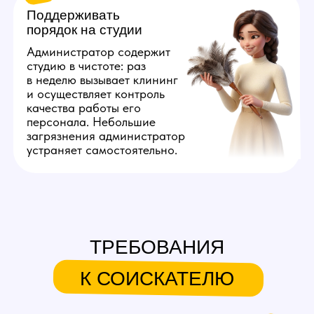
прибыть, чтобы показать студию, встретить
клининг или доставить расходники.
3
Понимание технических
основ
В процессе работы девушки будут сообщать
вам о различных неполадках. Вакансия
подразумевает, что вы знаете, как устранять
популярные проблемы, связанные с ПК: что
проверять, если не работает монитор; как
установить нужный софт; что проверять, если
пропал интернет.
4
Умение общаться с людьми
Коммуникабельность — ключевое качество
успешного администратора. При общении
со специалистами важно грамотно и чётко
объяснять причину вызова. При разрешении
спорных ситуаций стрессоустойчивость
станет дополнительным преимуществом.