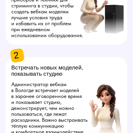
Администратору нужно будет
регулярно заказывать вещи для
работы моделей и поддержания
комфортных условий в студии:
салфетки, воду, снеки и бытовые
мелочи. Закупки удобнее вести
по заранее составленному плану,
это требует внимания к деталям
и четкой организации рабочего
процесса.
4
Поддерживать
порядок на студии
Администратор содержит
студию в чистоте: раз
в неделю вызывает клининг
и осуществляет контроль
качества работы его
персонала. Небольшие
загрязнения администратор
устраняет самостоятельно.