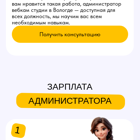
Раз в 3-4 дня - встреча с
моделью
Встречаться с новой моделью,
проводить экскурсию по
студии, помогать запускать
первый стрим.
Раз в неделю
Заказывать клининг,
проверять его работу.
Оставь заявку
на работу
администратором