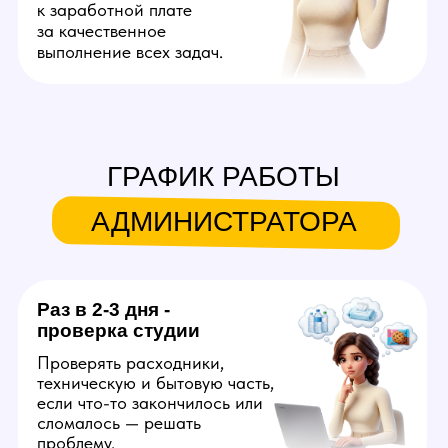
ДРУГИЕ
ВАКАНСИИ
Вебкам модель
Создает на веб платформах
онлайн контент для взрослой
аудитории. Продолжительность
смены — 6 часов. Можно
работать на дому или в студии.
Достойные деньги уже в первый
месяц с возможностью достичь
успеха за короткий срок
с развитием аудитории. Можно
дополнительно зарабатывать
созданием фото и видео для
OnlyFans, вести который будут
за вас.