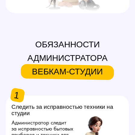
лучшие условия труда
и избавить их от проблем
при ежедневном
использовании оборудования.
2
Встречать новых моделей,
показывать студию
Администратор вебкам
в Вологде встречает моделей
в заранее оговоренное время
и показывает студию,
демонстрирует, чем можно
пользоваться, где лежат
расходники. Важно выстраивать
тёплую коммуникацию
и комфортное взаимодействие
с каждым новым человеком.
3
Покупать расходные материалы
для работы