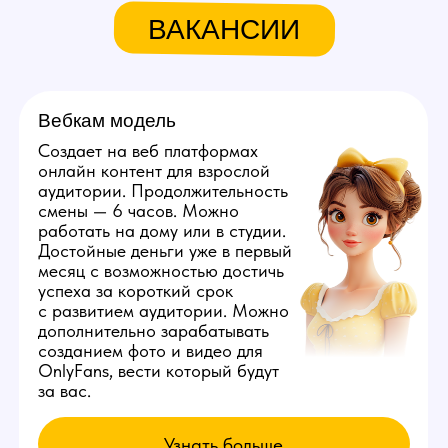
Связаться с нами:
+79384727352
youmaybe.global@gmail.com
Узнай больше в нашем боте!