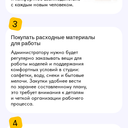
ТРЕБОВАНИЯ
К СОИСКАТЕЛЮ
1
Совершеннолетие
Поскольку это работа в сфере развлечений
для взрослых, основное условие у вакансии
администратора вебкам в Вологде — возраст
от 18 лет. При оформлении мы запросим
документ, удостоверяющий личность.
Рассматриваем как девушек, так и мужчин —
пол не важен.
2
Соблюдение сроков
и договоренностей
Профессиональный администратор вебкам
студии в Вологде должен уважать чужое
время — ответственность и соблюдение
расписания напрямую влияют на работу
вебкам моделей. Важна готовность вовремя