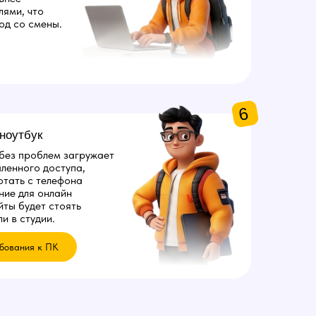
лями, что
од со смены.
6
ноутбук
 без проблем загружает
ленного доступа,
отать с телефона
ние для онлайн
йты будет стоять
и в студии.
бования к ПК