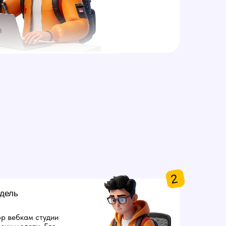
2
дель
р вебкам студии