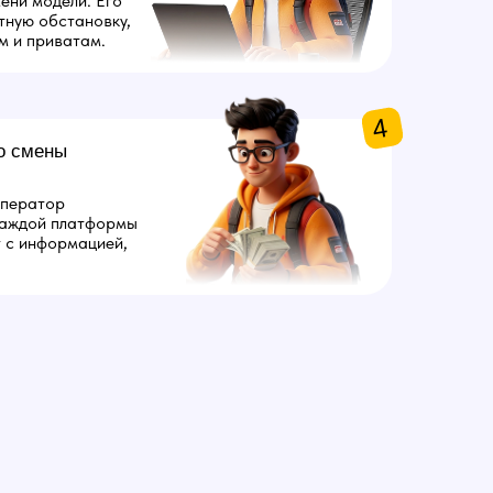
ени модели. Его
тную обстановку,
м и приватам.
4
о смены
оператор
каждой платформы
т с информацией,