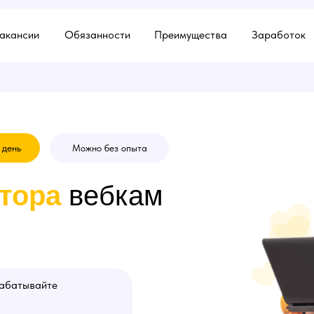
акансии
Обязанности
Преимущества
Заработок
 день
Можно без опыта
тора
вебкам
рабатывайте