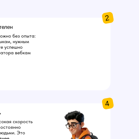
2
телен
ожно без опыта:
ыкам, нужным
те успешно
ратора вебкам
4
ь
сокая скорость
 постоянно
людьми. Это
внее