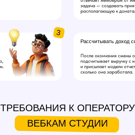
отвечает мемберам от им
задача — создавать прия
располагающую к доната
3
Рассчитывать доход с
После окончания смены 
о,
подсчитывает выручку с 
м.
и присылает модели отче
сколько она заработала.
ТРЕБОВАНИЯ К ОПЕРАТОРУ
ВЕБКАМ СТУДИИ