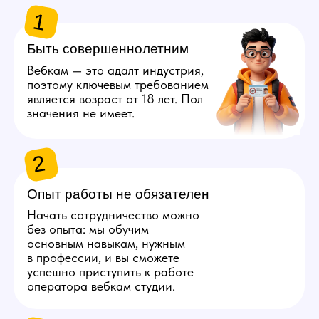
Оператору требуется высокая
скорость печати, так как
он будет постоянно общаться
с несколькими людьми. Это
умение позволит эффективнее
переписываться со зрителями,
что в результате повысит доход
со смены.
5
Разбираться в технике
Оператор должен владеть
программами для стриминга,
разбираться в работе
периферии, быстро искать
решения, если что-то пошло
не так. Техническая
грамотность очень важна.
6
Иметь компьютер или ноутбук
Если ваш ПК или ноутбук без
проблем загружает браузер