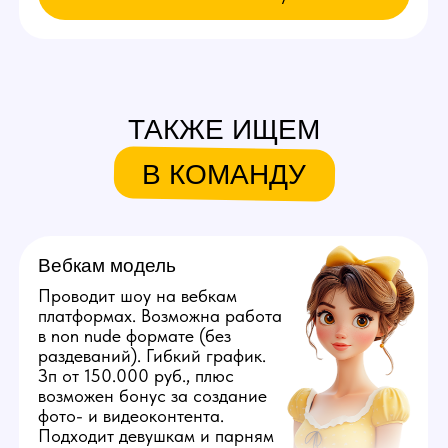
Связаться с нами:
+79384727352
youmaybe.global@gmail.com
Узнай больше в нашем боте!
Мы находимся:
Россия, Краснодарский край,
Краснодар, ул. Железнодорожная, д. 23/1
Все города России
Все города Казахстана
Все города Грузии
Города других стран
Политика конфиденциальности
©️ 2026 Youmaybe | Все права защищены