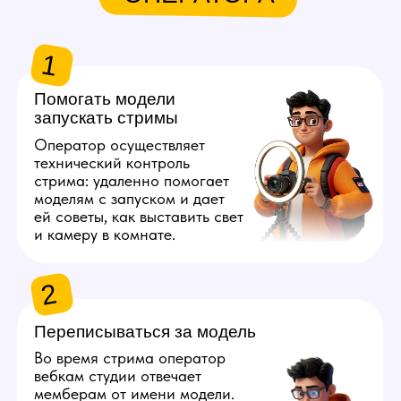
и приватам.
3
Подсказывать модели идеи
во время стрима
Весь стрим оператор должен
быть на связи с моделью:
он делится креативными
идеями того, что ей делать,
чтобы это понравилось
мемберам. Для этого важна
насмотренность в сфере 18+.
4
Рассчитывать доход
со смены
После окончания смены
оператор подсчитывает
выручку с каждой платформы
и присылает модели отчет
с информацией, сколько она
заработала.