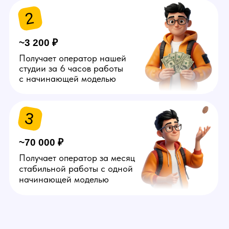
Администратор
Специалист, который
обслуживает офлайн студии:
вызывает клининг, устраняет
мелкие поломки, заказывает
расходники, знакомит моделей
с помещением и решает
прочие организационные
вопросы. Свободный график.
Можно без опыта. Условия —
от 50.000 руб.
Подробнее
Агент
Человек, который занимается
поиском в сети и офлайн
потенциальных моделей.
Самостоятельно создает
объявления на сайтах
знакомств, пишет девушкам