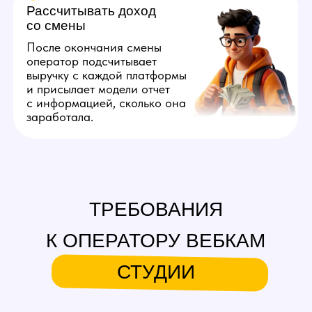
без опыта: мы обучим
основным навыкам, нужным
в профессии, и вы сможете
успешно приступить к работе
оператора вебкам студии.
3
Базово понимать
английский
Для общения в чате вебкам
оператор должен владеть
уровнем A2. Более высокий
навык не требуется,
поскольку перевод можно
делать через переводчик.
А можно вообще без английского?
4
Уметь быстро печатать