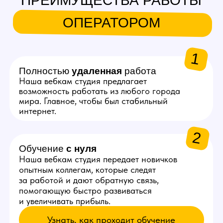
ЗАРАБОТОК ОПЕРАТОРА
ВЕБКАМ СТУДИИ
1
20–30%
Такой процент от выручки
смены получает оператор.
Больше донатов и приватов
= выше заработок
2
~3 200 ₽
Получает оператор нашей
студии за 6 часов работы
с начинающей моделью