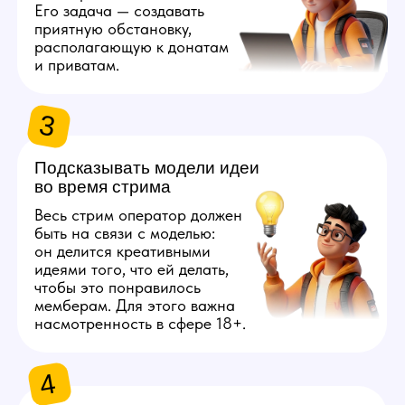
ТРЕБОВАНИЯ
К ОПЕРАТОРУ ВЕБКАМ
СТУДИИ
1
Быть совершеннолетним
Вебкам — это адалт индустрия,
поэтому ключевым требованием
является возраст от 18 лет. Пол
значения не имеет.
2
Опыт работы не обязателен
Начать сотрудничество можно