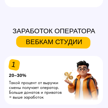
Оставить заявку
ТАКЖЕ ИЩЕМ
В КОМАНДУ
Вебкам модель
Проводит шоу на вебкам
платформах. Возможна работа
в non nude формате (без
раздеваний). Гибкий график.
Зп от 150.000 руб., плюс
возможен бонус за создание
фото- и видеоконтента.
Подходит девушкам и парням
соло, а также парам.
Подробнее