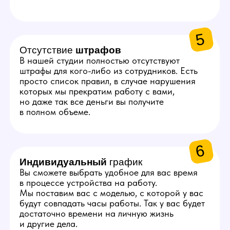
Пройдите небольшое тестирование и
собеседование
С вами свяжется менеджер, который
расскажет больше о вакансии, задаст
пару вопросов о навыках и предложит
удобный график смен.
Пройдите обучение
Опытные коллеги погрузят вас в задачи
оператора, чтобы вы смогли быстро
добиться успеха в работе.
Начните работать с моделью
Как правило, весь путь от заявки
до работы с моделью занимает
от 2 до 5 дней.
Присоединяйтесь к нам!