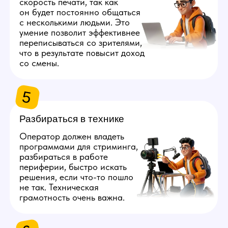
2
Обучение
с нуля
Наша вебкам студия передает новичков
опытным коллегам, которые следят
за работой и дают обратную связь,
помогающую быстро развиваться
и увеличивать прибыль.
Узнать, как проходит обучение
3
Возможность запрашивать
ежедневные выплаты
Студия делает стабильные выплаты 2 раза
в месяц. Также у вас будет возможность
запрашивать 50% от заработанного в виде
аванса хоть каждый день.
4
Постепенный
рост заработка
С развитием популярности модели оператор