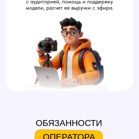
ОБЯЗАННОСТИ
ОПЕРАТОРА
1
Помогать модели
запускать стримы
Оператор осуществляет
технический контроль
стрима: удаленно помогает
моделям с запуском и дает
ей советы, как выставить свет
и камеру в комнате.
2
Переписываться за модель
Во время стрима оператор
вебкам студии отвечает
мемберам от имени модели.
Его задача — создавать
приятную обстановку,
располагающую к донатам