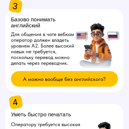
и программы удаленного доступа,
то проблем не будет. Работать
с телефона не получится.
Оборудование для онлайн
трансляций на вебкам сайты будет
стоять на рабочем месте у модели
в студии.
Узнать минимальные требования к ПК
ПРЕИМУЩЕСТВА РАБОТЫ
ОПЕРАТОРОМ
1
Полностью
удаленная
работа
Наша вебкам студия предлагает
возможность работать из любого города
мира. Главное, чтобы был стабильный ​​
интернет.