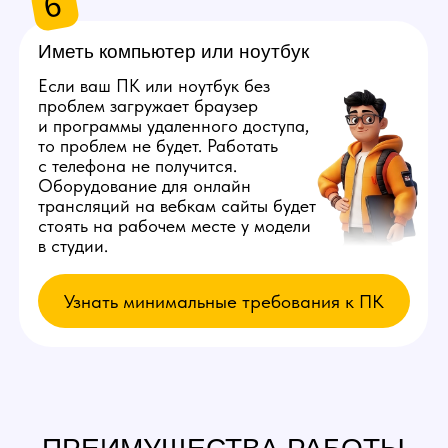
в вебкам будет зарабатывать больше, делая
тот же объем работы.
Узнать примеры заработка
5
Отсутствие
штрафов
В нашей студии полностью отсутствуют
штрафы для кого-либо из сотрудников. Есть
просто список правил, в случае нарушения
которых мы прекратим работу с вами,
но даже так все деньги вы получите
в полном объеме.
6
Индивидуальный
график
Вы сможете выбрать удобное для вас время
в процессе устройства на работу.
Мы поставим вас с моделью, с которой у вас
будут совпадать часы работы. Так у вас будет
достаточно времени на личную жизнь
и другие дела.