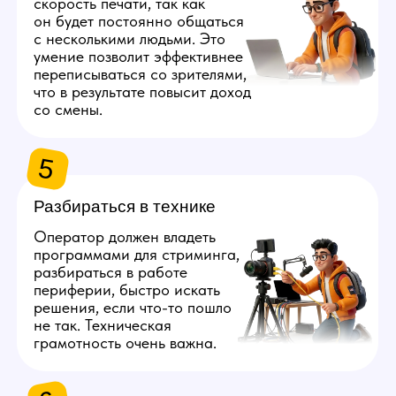
2
Обучение
с нуля
Наша вебкам студия передает новичков
опытным коллегам, которые следят
за работой и дают обратную связь,
помогающую быстро развиваться
и увеличивать прибыль.
Узнать, как проходит обучение
3
Возможность запрашивать
ежедневные выплаты
Студия делает стабильные выплаты 2 раза
в месяц. Также у вас будет возможность
запрашивать 50% от заработанного в виде
аванса хоть каждый день.
4
Постепенный
рост заработка
С развитием популярности модели оператор