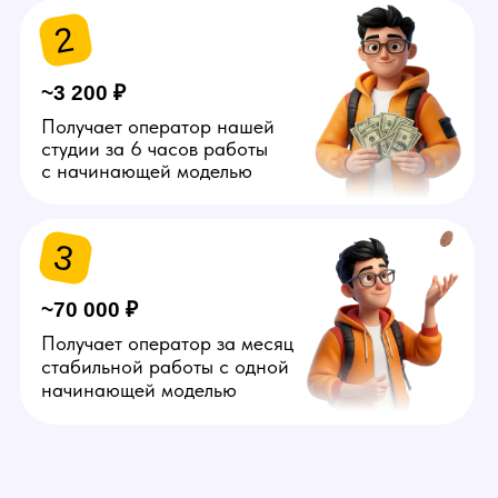
Администратор
Специалист, который
обслуживает офлайн студии:
вызывает клининг, устраняет
мелкие поломки, заказывает
расходники, знакомит моделей
с помещением и решает
прочие организационные
вопросы. Свободный график.
Можно без опыта. Условия —
от 50.000 руб.
Подробнее
Агент
Человек, который занимается
поиском в сети и офлайн
потенциальных моделей.
Самостоятельно создает
объявления на сайтах
знакомств, пишет девушкам