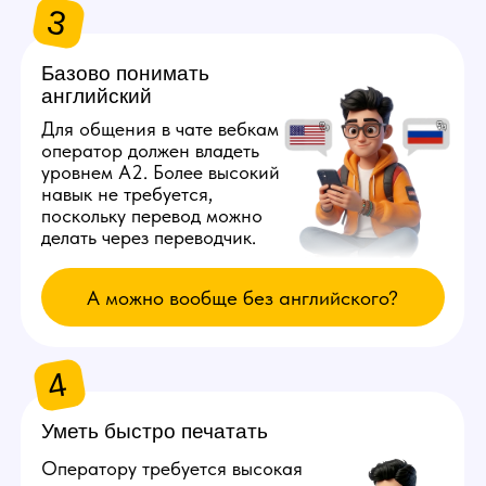
и программы удаленного доступа,
то проблем не будет. Работать
с телефона не получится.
Оборудование для онлайн
трансляций на вебкам сайты будет
стоять на рабочем месте у модели
в студии.
Узнать минимальные требования к ПК
ПРЕИМУЩЕСТВА РАБОТЫ
ОПЕРАТОРОМ
1
Полностью
удаленная
работа
Наша вебкам студия предлагает
возможность работать из любого города
мира. Главное, чтобы был стабильный ​​
интернет.