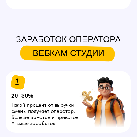
Оставить заявку
ТАКЖЕ ИЩЕМ
В КОМАНДУ
Вебкам модель
Проводит шоу на вебкам
платформах. Возможна работа
в non nude формате (без
раздеваний). Гибкий график.
Зп от 150.000 руб., плюс
возможен бонус за создание
фото- и видеоконтента.
Подходит девушкам и парням
соло, а также парам.
Подробнее