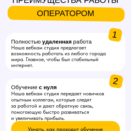
ЗАРАБОТОК ОПЕРАТОРА
ВЕБКАМ СТУДИИ
1
20–30%
Такой процент от выручки
смены получает оператор.
Больше донатов и приватов
= выше заработок
2
~3 200 ₽
Получает оператор нашей
студии за 6 часов работы
с начинающей моделью