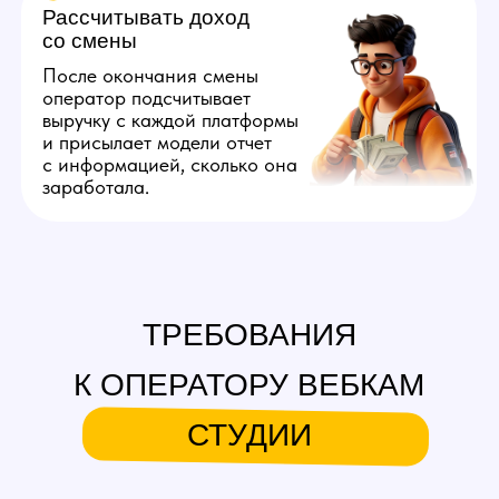
без опыта: мы обучим
основным навыкам, нужным
в профессии, и вы сможете
успешно приступить к работе
оператора вебкам студии.
3
Базово понимать
английский
Для общения в чате вебкам
оператор должен владеть
уровнем A2. Более высокий
навык не требуется,
поскольку перевод можно
делать через переводчик.
А можно вообще без английского?
4
Уметь быстро печатать