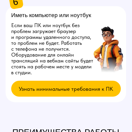
в вебкам будет зарабатывать больше, делая
тот же объем работы.
Узнать примеры заработка
5
Отсутствие
штрафов
В нашей студии полностью отсутствуют
штрафы для кого-либо из сотрудников. Есть
просто список правил, в случае нарушения
которых мы прекратим работу с вами,
но даже так все деньги вы получите
в полном объеме.
6
Индивидуальный
график
Вы сможете выбрать удобное для вас время
в процессе устройства на работу.
Мы поставим вас с моделью, с которой у вас
будут совпадать часы работы. Так у вас будет
достаточно времени на личную жизнь
и другие дела.