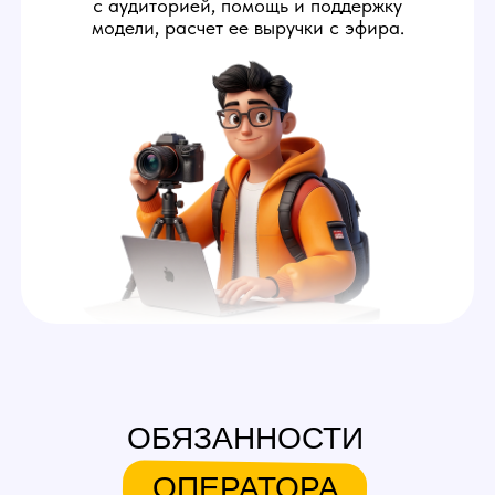
ОБЯЗАННОСТИ
ОПЕРАТОРА
1
Помогать модели
запускать стримы
Оператор осуществляет
технический контроль
стрима: удаленно помогает
моделям с запуском и дает
ей советы, как выставить свет
и камеру в комнате.
2
Переписываться за модель
Во время стрима оператор
вебкам студии отвечает
мемберам от имени модели.
Его задача — создавать
приятную обстановку,
располагающую к донатам