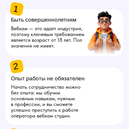
Оператору требуется высокая
скорость печати, так как
он будет постоянно общаться
с несколькими людьми. Это
умение позволит эффективнее
переписываться со зрителями,
что в результате повысит доход
со смены.
5
Разбираться в технике
Оператор должен владеть
программами для стриминга,
разбираться в работе
периферии, быстро искать
решения, если что-то пошло
не так. Техническая
грамотность очень важна.
6
Иметь компьютер или ноутбук
Если ваш ПК или ноутбук без
проблем загружает браузер