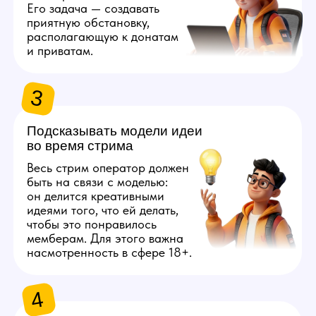
ТРЕБОВАНИЯ
К ОПЕРАТОРУ ВЕБКАМ
СТУДИИ
1
Быть совершеннолетним
Вебкам — это адалт индустрия,
поэтому ключевым требованием
является возраст от 18 лет. Пол
значения не имеет.
2
Опыт работы не обязателен
Начать сотрудничество можно