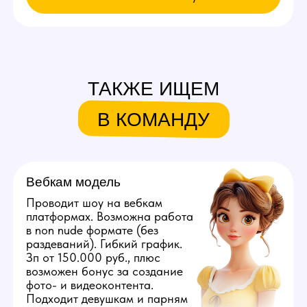
Связаться с нами:
+79384727352
youmaybe.global@gmail.com
Узнай больше в нашем боте!
Мы находимся:
Россия, Ставропольский край,
Ставрополь, ул. Лермонтова, д. 121
Все города России
Все города Казахстана
Все города Грузии
Города других стран
Политика конфиденциальности
©️ 2026 Youmaybe | Все права защищены