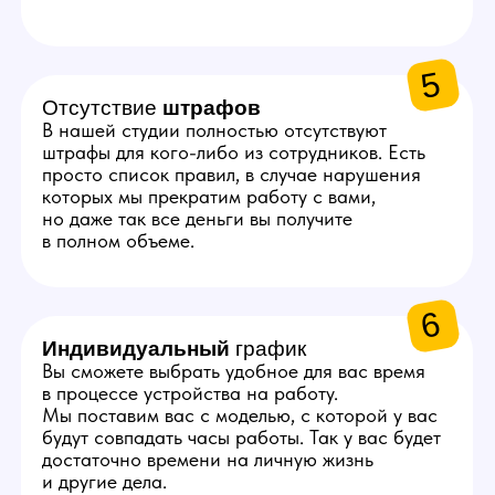
Пройдите небольшое тестирование и
собеседование
С вами свяжется менеджер, который
расскажет больше о вакансии, задаст
пару вопросов о навыках и предложит
удобный график смен.
Пройдите обучение
Опытные коллеги погрузят вас в задачи
оператора, чтобы вы смогли быстро
добиться успеха в работе.
Начните работать с моделью
Как правило, весь путь от заявки
до работы с моделью занимает
от 2 до 5 дней.
Присоединяйтесь к нам!