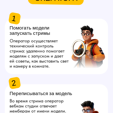
и приватам.
3
Подсказывать модели идеи
во время стрима
Весь стрим оператор должен
быть на связи с моделью:
он делится креативными
идеями того, что ей делать,
чтобы это понравилось
мемберам. Для этого важна
насмотренность в сфере 18+.
4
Рассчитывать доход
со смены
После окончания смены
оператор подсчитывает
выручку с каждой платформы
и присылает модели отчет
с информацией, сколько она
заработала.