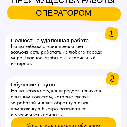
ЗАРАБОТОК ОПЕРАТОРА
ВЕБКАМ СТУДИИ
1
20–30%
Такой процент от выручки
смены получает оператор.
Больше донатов и приватов
= выше заработок
2
~3 200 ₽
Получает оператор нашей
студии за 6 часов работы
с начинающей моделью