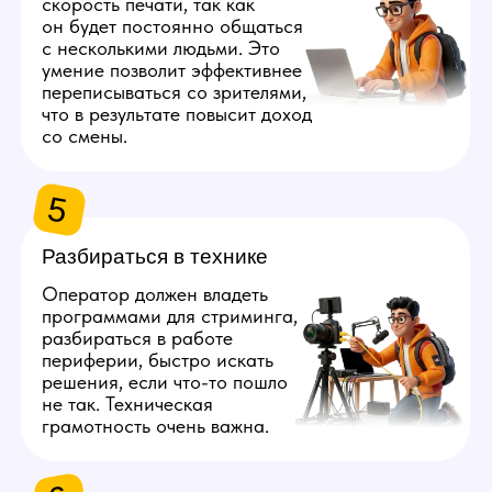
2
Обучение
с нуля
Наша вебкам студия передает новичков
опытным коллегам, которые следят
за работой и дают обратную связь,
помогающую быстро развиваться
и увеличивать прибыль.
Узнать, как проходит обучение
3
Возможность запрашивать
ежедневные выплаты
Студия делает стабильные выплаты 2 раза
в месяц. Также у вас будет возможность
запрашивать 50% от заработанного в виде
аванса хоть каждый день.
4
Постепенный
рост заработка
С развитием популярности модели оператор