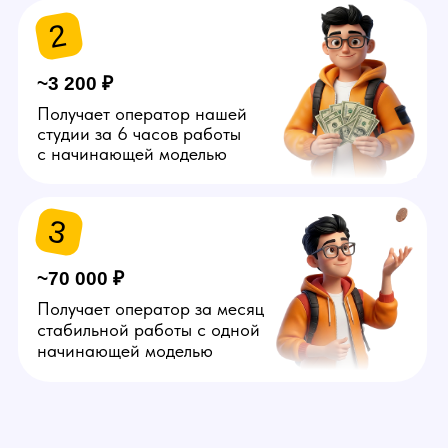
Администратор
Специалист, который
обслуживает офлайн студии:
вызывает клининг, устраняет
мелкие поломки, заказывает
расходники, знакомит моделей
с помещением и решает
прочие организационные
вопросы. Свободный график.
Можно без опыта. Условия —
от 50.000 руб.
Подробнее
Агент
Человек, который занимается
поиском в сети и офлайн
потенциальных моделей.
Самостоятельно создает
объявления на сайтах
знакомств, пишет девушкам