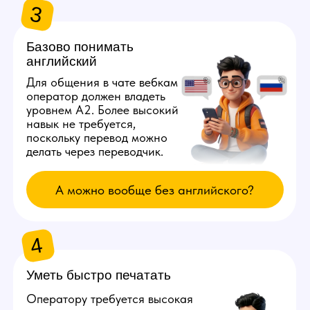
и программы удаленного доступа,
то проблем не будет. Работать
с телефона не получится.
Оборудование для онлайн
трансляций на вебкам сайты будет
стоять на рабочем месте у модели
в студии.
Узнать минимальные требования к ПК
ПРЕИМУЩЕСТВА РАБОТЫ
ОПЕРАТОРОМ
1
Полностью
удаленная
работа
Наша вебкам студия предлагает
возможность работать из любого города
мира. Главное, чтобы был стабильный ​​
интернет.