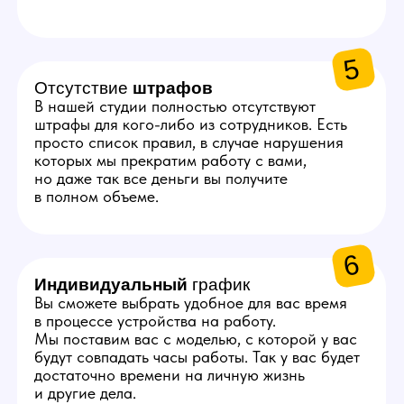
Пройдите небольшое тестирование и
собеседование
С вами свяжется менеджер, который
расскажет больше о вакансии, задаст
пару вопросов о навыках и предложит
удобный график смен.
Пройдите обучение
Опытные коллеги погрузят вас в задачи
оператора, чтобы вы смогли быстро
добиться успеха в работе.
Начните работать с моделью
Как правило, весь путь от заявки
до работы с моделью занимает
от 2 до 5 дней.
Присоединяйтесь к нам!