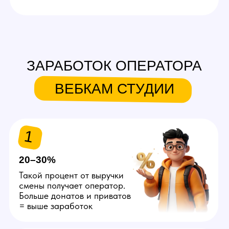
Оставить заявку
ТАКЖЕ ИЩЕМ
В КОМАНДУ
Вебкам модель
Проводит шоу на вебкам
платформах. Возможна работа
в non nude формате (без
раздеваний). Гибкий график.
Зп от 150.000 руб., плюс
возможен бонус за создание
фото- и видеоконтента.
Подходит девушкам и парням
соло, а также парам.
Подробнее