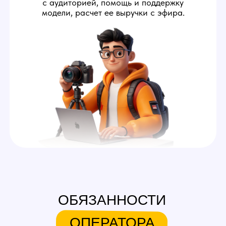
ОБЯЗАННОСТИ
ОПЕРАТОРА
1
Помогать модели
запускать стримы
Оператор осуществляет
технический контроль
стрима: удаленно помогает
моделям с запуском и дает
ей советы, как выставить свет
и камеру в комнате.
2
Переписываться за модель
Во время стрима оператор
вебкам студии отвечает
мемберам от имени модели.
Его задача — создавать
приятную обстановку,
располагающую к донатам