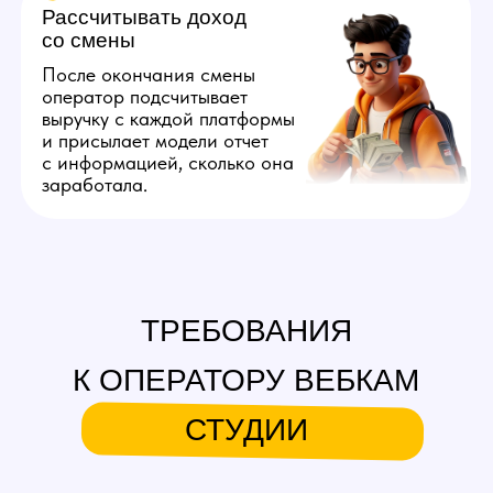
без опыта: мы обучим
основным навыкам, нужным
в профессии, и вы сможете
успешно приступить к работе
оператора вебкам студии.
3
Базово понимать
английский
Для общения в чате вебкам
оператор должен владеть
уровнем A2. Более высокий
навык не требуется,
поскольку перевод можно
делать через переводчик.
А можно вообще без английского?
4
Уметь быстро печатать