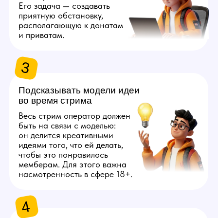
ТРЕБОВАНИЯ
К ОПЕРАТОРУ ВЕБКАМ
СТУДИИ
1
Быть совершеннолетним
Вебкам — это адалт индустрия,
поэтому ключевым требованием
является возраст от 18 лет. Пол
значения не имеет.
2
Опыт работы не обязателен
Начать сотрудничество можно