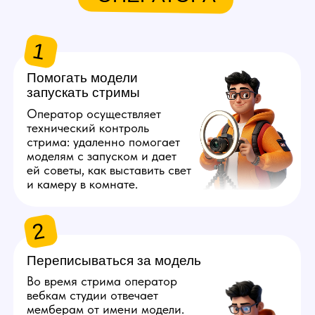
и приватам.
3
Подсказывать модели идеи
во время стрима
Весь стрим оператор должен
быть на связи с моделью:
он делится креативными
идеями того, что ей делать,
чтобы это понравилось
мемберам. Для этого важна
насмотренность в сфере 18+.
4
Рассчитывать доход
со смены
После окончания смены
оператор подсчитывает
выручку с каждой платформы
и присылает модели отчет
с информацией, сколько она
заработала.