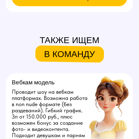
Связаться с нами:
+79384727352
youmaybe.global@gmail.com
Узнай больше в нашем боте!
Мы находимся:
Россия, Вологодская область,
Вологда, ул. Первомайская, д. 25
Все города России
Все города Казахстана
Все города Грузии
Города других стран
Политика конфиденциальности
©️ 2026 Youmaybe | Все права защищены