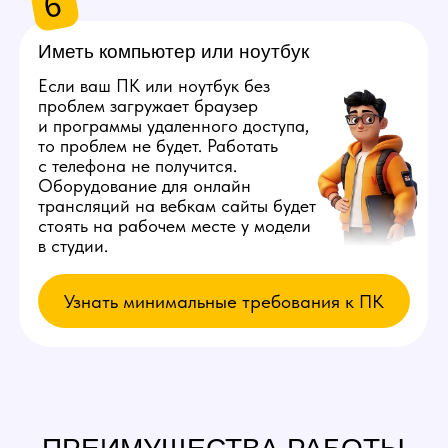
в вебкам будет зарабатывать больше, делая
тот же объем работы.
Узнать примеры заработка
5
Отсутствие
штрафов
В нашей студии полностью отсутствуют
штрафы для кого-либо из сотрудников. Есть
просто список правил, в случае нарушения
которых мы прекратим работу с вами,
но даже так все деньги вы получите
в полном объеме.
6
Индивидуальный
график
Вы сможете выбрать удобное для вас время
в процессе устройства на работу.
Мы поставим вас с моделью, с которой у вас
будут совпадать часы работы. Так у вас будет
достаточно времени на личную жизнь
и другие дела.