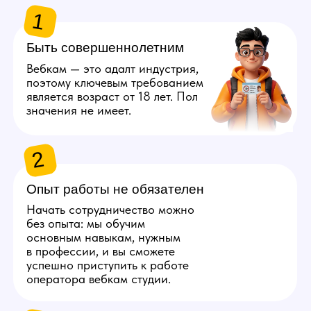
Оператору требуется высокая
скорость печати, так как
он будет постоянно общаться
с несколькими людьми. Это
умение позволит эффективнее
переписываться со зрителями,
что в результате повысит доход
со смены.
5
Разбираться в технике
Оператор должен владеть
программами для стриминга,
разбираться в работе
периферии, быстро искать
решения, если что-то пошло
не так. Техническая
грамотность очень важна.
6
Иметь компьютер или ноутбук
Если ваш ПК или ноутбук без
проблем загружает браузер