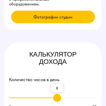
КАК К НАМ
ПОПАСТЬ
Приезжайте на экскурсию
Заполните заявку у нас на сайте,
мы свяжемся с вами и оплатим такси
по Сочи до нашей студии вебкам!
Посмотрите рабочие места и
процесс работы
Вы сможете прийти и лично пообщаться
с действующими вебкам моделями,
посмотреть интерьеры студии и ознакомиться
с процессом работы девушек.
Договоритесь о пробной