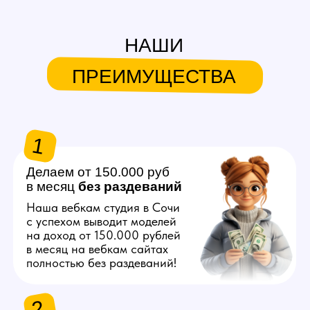
в месяц
без
раздеваний
Наша вебкам студия в Сочи
с успехом выводит моделей
на доход от 150.000 рублей
в месяц на вебкам сайтах
полностью без раздеваний!
2
Продвигаем любую
внешность
Знаем, как продвинуть вас
в топ на вебкам платформах,
независимо от вашего
телосложения и возраста!
3
Общаемся за вас
Нашим моделям не нужно
знать английский язык
и думать что писать
на вебкам сайтах, студия