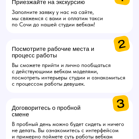
СПА.
Каждые 2000$ (10 смен)
Сертификат на озон
на 5000 руб.
Каждые 4000$ (20
смен)
Сертификат S7 Airlines
на 10 000 руб.
Получи консультацию по работе
Задай свои вопросы по работе нашему
менеджеру, детально ответим на все!
Связаться с менеджером