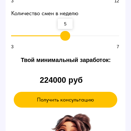
смене
В пробный день можно будет сидеть и ничего
не делать. Вы ознакомитесь с интерфейсом
и примерно поймете суть работы вебкам
модели в студии — даже так есть шанс
заработать от 3000 р.
Если чувствуете,
что что-то не так
Можете просто уйти в любой момент,
это ваше право.
А если все нравится - оставайтесь!
Записаться на эксурсию
А ЕЩЕ У НАС ЕСТЬ