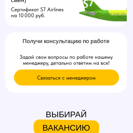
Связаться с нами:
+79384727352
youmaybe.global@gmail.com
Узнай больше в нашем боте!