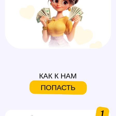
СИСТЕМА БОНУСОВ И
ПОДАРКОВ
На первую смену
Аутфиты / белье для
работы
Каждые 600$ (3 смены)
Аксессуары для работы
Каждые 1000$ (5 смен)
Сертификаты на выбор
в Золотое яблоко или