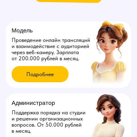
Мы находимся:
Россия, Краснодарский край,
Сочи, ул. Виноградная, д. 22/1в
Все города России
Все города Казахстана
Все города Грузии
Города других стран
Политика конфиденциальности
©️ 2026 Youmaybe | Все права защищены