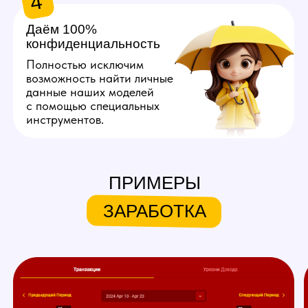
Хочу так же!
ЧТО МЫ ПРЕДЛАГАЕМ
НАШИМ МОДЕЛЯМ
ПРИМЕРЫ
Личный куратор
ЗАРАБОТКА
Личный куратор вебкам студии
в Сочи с самого начала ведет
вашу работу на вебкам
площадках. Он полностью
продумывает ваш образ,
помогает с его реализацией,
берет на себя регистрацию,
оформление профиля
и общение с пользователями
вебкам сайтов.