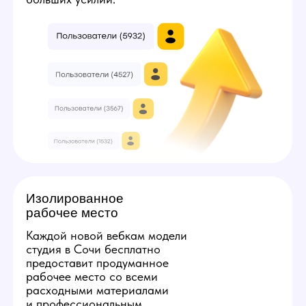
3
7
Твой минимальный заработок:
224000
руб
Получить консультацию