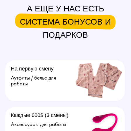
в месяц.
Подробнее
Агент
Поиск и привлечение вебкам
моделей, сопровождение
их до устройства в студию.
От 20.000 рублей за модель.
Подробнее
Оператор
Ведение переписок
за модель, продумывание
образов, продажа контента
(фото, видео). Зп от 70.000
рублей в месяц.
Подробнее