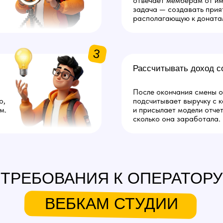
отвечает мемберам от им
задача — создавать прия
располагающую к доната
3
Рассчитывать доход с
После окончания смены 
о,
подсчитывает выручку с 
м.
и присылает модели отче
сколько она заработала.
ТРЕБОВАНИЯ К ОПЕРАТОРУ
ВЕБКАМ СТУДИИ