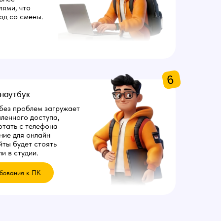
лями, что
од со смены.
6
ноутбук
 без проблем загружает
ленного доступа,
отать с телефона
ние для онлайн
йты будет стоять
и в студии.
бования к ПК