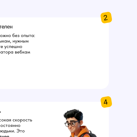
2
телен
ожно без опыта:
ыкам, нужным
те успешно
ратора вебкам
4
ь
сокая скорость
 постоянно
людьми. Это
внее