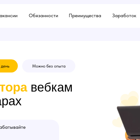
акансии
Обязанности
Преимущества
Заработок
 день
Можно без опыта
тора
вебкам
арах
рабатывайте