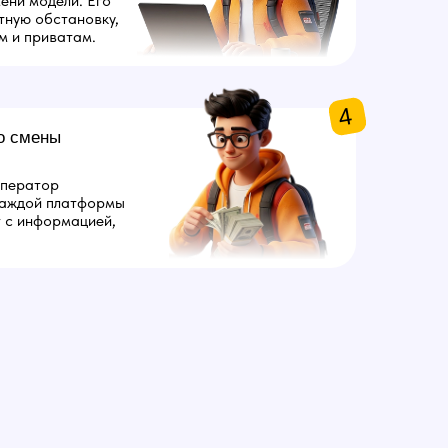
ени модели. Его
тную обстановку,
м и приватам.
4
о смены
оператор
каждой платформы
т с информацией,