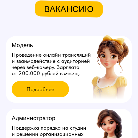
Мы находимся:
Россия, Чувашская республика,
Чебоксары, ул. Гагарина, д. 47 к5
Все города России
Все города Казахстана
Все города Грузии
Города других стран
Политика конфиденциальности
©️ 2026 Youmaybe | Все права защищены