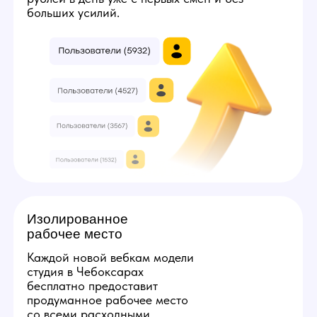
5
3
7
Твой минимальный заработок:
224000
руб
Получить консультацию