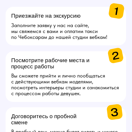
Сертификаты на выбор
в Золотое яблоко или
СПА.
Каждые 2000$ (10 смен)
Сертификат на озон
на 5000 руб.
Каждые 4000$ (20
смен)
Сертификат S7 Airlines
на 10 000 руб.
Получи консультацию по работе
Задай свои вопросы по работе нашему
менеджеру, детально ответим на все!