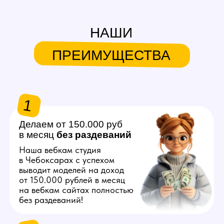
в месяц
без
раздеваний
Наша вебкам студия
в Чебоксарах с успехом
выводит моделей на доход
от 150.000 рублей в месяц
на вебкам сайтах полностью
без раздеваний!
2
Продвигаем любую
внешность
Знаем, как продвинуть вас
в топ на вебкам платформах,
независимо от вашего
телосложения и возраста!
3
Общаемся за вас
Нашим моделям не нужно
знать английский язык
и думать что писать
на вебкам сайтах, студия