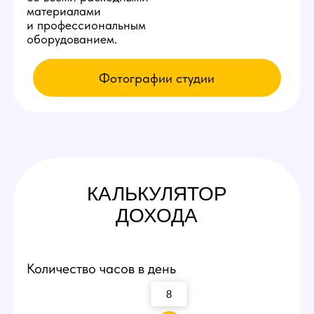
КАК К НАМ
ПОПАСТЬ
Приезжайте на экскурсию
Заполните заявку у нас на сайте,
мы свяжемся с вами и оплатим такси
по Чебоксарам до нашей студии вебкам!
Посмотрите рабочие места и
процесс работы
Вы сможете прийти и лично пообщаться
с действующими вебкам моделями,
посмотреть интерьеры студии и ознакомиться
с процессом работы девушек.