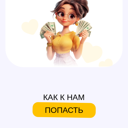
А ЕЩЕ У НАС ЕСТЬ
СИСТЕМА БОНУСОВ И
ПОДАРКОВ
На первую смену
Аутфиты / белье для
работы
Каждые 600$ (3 смены)
Аксессуары для работы
Каждые 1000$ (5 смен)