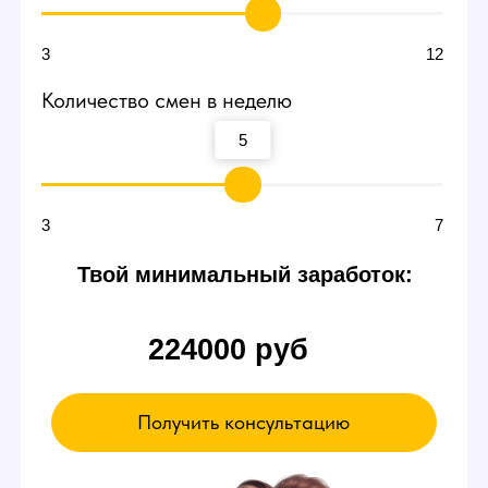
Договоритесь о пробной
смене
В пробный день можно будет сидеть и ничего
не делать. Вы ознакомитесь с интерфейсом
и примерно поймете суть работы вебкам
модели в студии — даже так есть шанс
заработать от 3000 р.
Если чувствуете,
что что-то не так
Можете просто уйти в любой момент,
это ваше право.
А если все нравится - оставайтесь!
Записаться на эксурсию