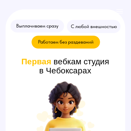
Выплачиваем сразу
С любой внешностью
Работаем без раздеваний
Первая
вебкам студия
в Чебоксарах
Хочешь стать
моделью
? Оставляй
заявку на консультацию!