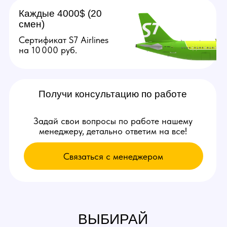
Связаться с нами:
+79384727352
youmaybe.global@gmail.com
Узнай больше в нашем боте!