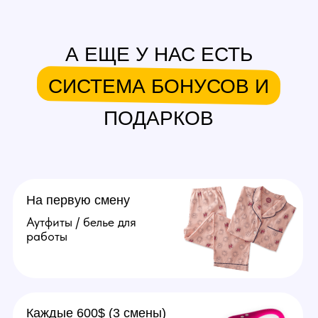
Поддержка порядка на студии
и решении организационных
вопросов. От 50.000 рублей
в месяц.
Подробнее
Агент
Поиск и привлечение вебкам
моделей, сопровождение
их до устройства в студию.
От 20.000 рублей за модель.
Подробнее
Оператор
Ведение переписок
за модель, продумывание
образов, продажа контента
(фото, видео). Зп от 70.000
рублей в месяц.