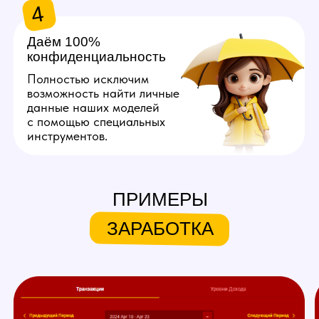
Хочу так же!
ЧТО МЫ ПРЕДЛАГАЕМ
НАШИМ МОДЕЛЯМ
ПРИМЕРЫ
Личный куратор
ЗАРАБОТКА
Личный куратор вебкам студии
в Чебоксарах с самого начала
ведет вашу работу на вебкам
площадках. Он полностью
продумывает ваш образ,
помогает с его реализацией,
берет на себя регистрацию,
оформление профиля
и общение с пользователями