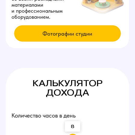
КАК К НАМ
ПОПАСТЬ
Приезжайте на экскурсию
Заполните заявку у нас на сайте,
мы свяжемся с вами и оплатим такси
по Черемхову до нашей студии вебкам!
Посмотрите рабочие
места и процесс работы
Вы сможете прийти и лично пообщаться
с действующими вебкам моделями,
посмотреть интерьеры студии и ознакомиться
с процессом работы девушек.