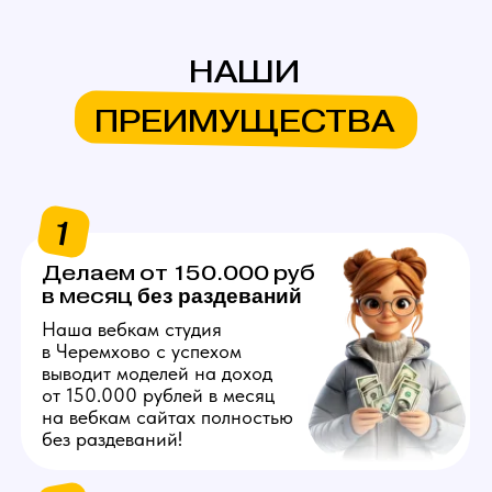
в месяц
без
раздеваний
Наша вебкам студия
в Черемхово с успехом
выводит моделей на доход
от 150.000 рублей в месяц
на вебкам сайтах полностью
без раздеваний!
2
Продвигаем
любую внешность
Знаем, как продвинуть вас
в топ на вебкам платформах,
независимо от вашего
телосложения и возраста!
3
Общаемся за вас
Нашим моделям не нужно
знать английский язык
и думать что писать
на вебкам сайтах, студия