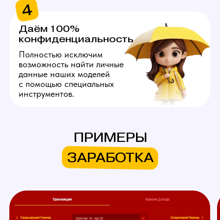
Хочу так же!
ЧТО МЫ ПРЕДЛАГАЕМ
НАШИМ МОДЕЛЯМ
ПРИМЕРЫ
Личный куратор
ЗАРАБОТКА
Личный куратор вебкам студии
в Черемхово с самого начала
ведет вашу работу на вебкам
площадках. Он полностью
продумывает ваш образ,
помогает с его реализацией,
берет на себя регистрацию,
оформление профиля
и общение с пользователями