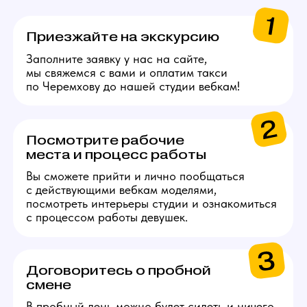
Сертификаты на выбор
в Золотое яблоко или
СПА.
Каждые 2000$ (10 смен)
Сертификат на озон
на 5000 руб.
Каждые 4000$
(20 смен)
Сертификат S7 Airlines
на 10 000 руб.
Получи консультацию
по работе
Задай свои вопросы по работе нашему
менеджеру, детально ответим на все!