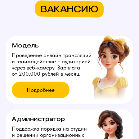
Узнай больше в нашем боте!
Мы находимся:
Россия, Иркутская область,
Черемхово, ул. Ференца Патаки, д. 4
Все города России
Все города Казахстана
Все города Грузии
Города других стран
Политика конфиденциальности
©️ 2026 Youmaybe | Все права защищены