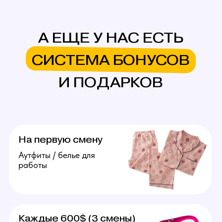
Поддержка порядка на студии
и решении организационных
вопросов. От 50.000 рублей
в месяц.
Подробнее
Агент
Поиск и привлечение вебкам
моделей, сопровождение
их до устройства в студию.
От 20.000 рублей за модель.
Подробнее
Оператор
Ведение переписок
за модель, продумывание
образов, продажа контента
(фото, видео). Зп от 70.000
рублей в месяц.