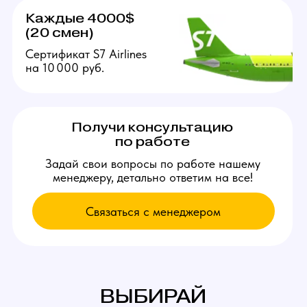
Связаться с нами:
+79384727352
youmaybe.global@gmail.com