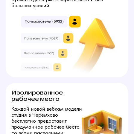
5
3
7
Твой минимальный заработок:
224000
руб
Получить консультацию