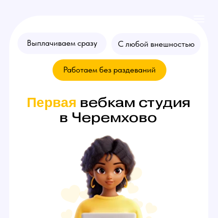
Выплачиваем сразу
С любой внешностью
Работаем без раздеваний
вебкам студия
Первая
в Черемхово
Хочешь стать
моделью
? Оставляй
заявку на консультацию!