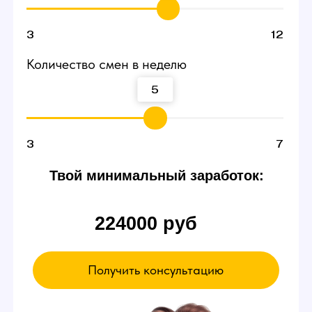
Договоритесь о пробной
смене
В пробный день можно будет сидеть и ничего
не делать. Вы ознакомитесь с интерфейсом
и примерно поймете суть работы вебкам
модели в студии — даже так есть шанс
заработать от 3000 р.
Если чувствуете,
что что-то не так
Можете просто уйти в любой момент,
это ваше право.
А если все нравится -
оставайтесь!
Записаться на эксурсию