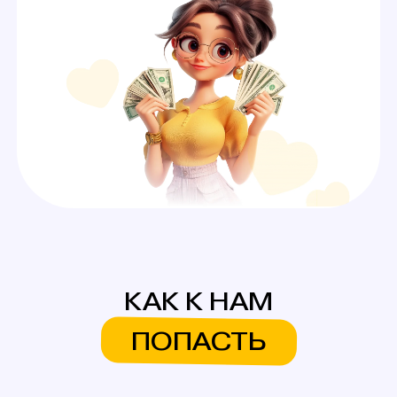
А ЕЩЕ У НАС ЕСТЬ
СИСТЕМА БОНУСОВ
И ПОДАРКОВ
На первую смену
Аутфиты / белье для
работы
Каждые 600$ (3 смены)
Аксессуары для работы
Каждые 1000$ (5 смен)