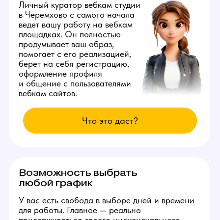
за счет студии!
Студия ежедневно заказывает специальную
раскрутку в сети, позволяющую аккаунтам
наших моделей находиться на первых 3
страницах популярных вебкам сайтов.
Вы сможете комфортно сделать от 10.000
рублей в день уже с первых смен и без
больших усилий.
Изолированное
рабочее место
Каждой новой вебкам модели
студия в Черемхово
бесплатно предоставит
продуманное рабочее место