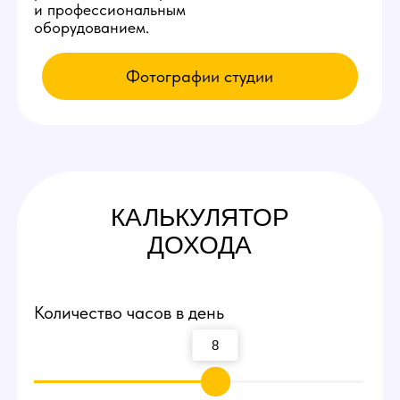
КАК К НАМ
ПОПАСТЬ
Приезжайте на экскурсию
Заполните заявку у нас на сайте,
мы свяжемся с вами и оплатим такси
по Ижевску до нашей студии вебкам!
Посмотрите рабочие места и
процесс работы
Вы сможете прийти и лично пообщаться
с действующими вебкам моделями,
посмотреть интерьеры студии и ознакомиться
с процессом работы девушек.