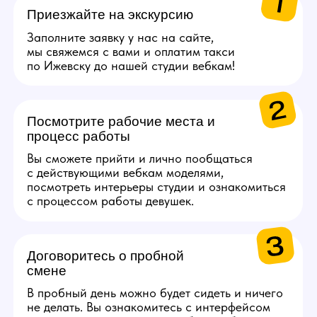
в Золотое яблоко или
СПА.
Каждые 2000$ (10 смен)
Сертификат на озон
на 5000 руб.
Каждые 4000$ (20
смен)
Сертификат S7 Airlines
на 10 000 руб.
Получи консультацию по работе
Задай свои вопросы по работе нашему
менеджеру, детально ответим на все!
Связаться с менеджером