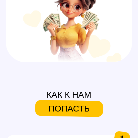
А ЕЩЕ У НАС ЕСТЬ
СИСТЕМА БОНУСОВ И
ПОДАРКОВ
На первую смену
Аутфиты / белье для
работы
Каждые 600$ (3 смены)
Аксессуары для работы
Каждые 1000$ (5 смен)
Сертификаты на выбор