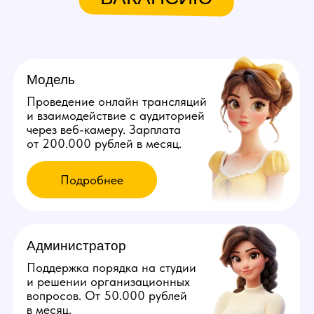
Мы находимся:
Россия, Удмуртская область,
Ижевск, ул. 5-я Подлесная, д. 3
Все города России
Все города Казахстана
Все города Грузии
Города других стран
Политика конфиденциальности
©️ 2026 Youmaybe | Все права защищены