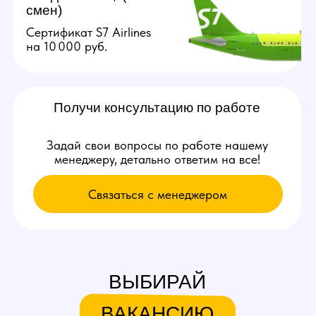
Связаться с нами:
+79384727352
youmaybe.global@gmail.com
Узнай больше в нашем боте!