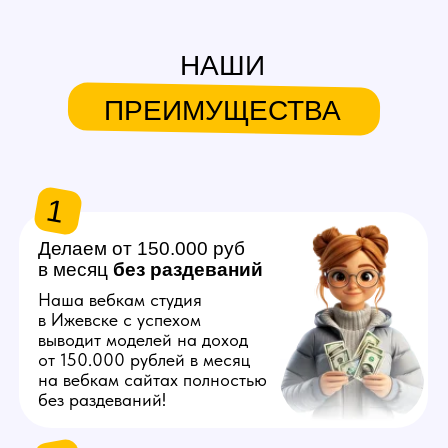
в месяц
без
раздеваний
Наша вебкам студия
в Ижевске с успехом
выводит моделей на доход
от 150.000 рублей в месяц
на вебкам сайтах полностью
без раздеваний!
2
Продвигаем любую
внешность
Знаем, как продвинуть вас
в топ на вебкам платформах,
независимо от вашего
телосложения и возраста!
3
Общаемся за вас
Нашим моделям не нужно
знать английский язык
и думать что писать
на вебкам сайтах, студия