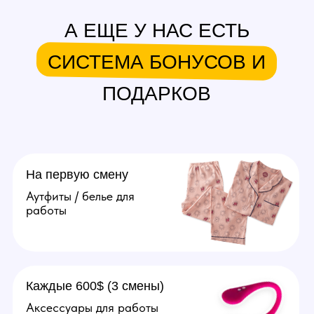
вопросов. От 50.000 рублей
в месяц.
Подробнее
Агент
Поиск и привлечение вебкам
моделей, сопровождение
их до устройства в студию.
От 20.000 рублей за модель.
Подробнее
Оператор
Ведение переписок
за модель, продумывание
образов, продажа контента
(фото, видео). Зп от 70.000
рублей в месяц.
Подробнее