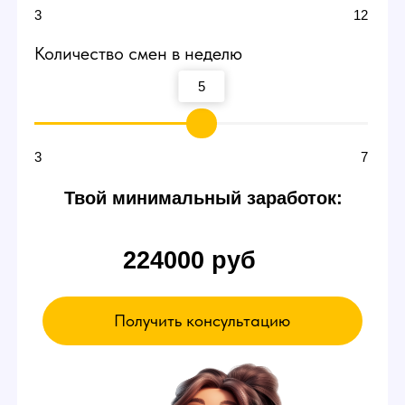
Договоритесь о пробной
смене
В пробный день можно будет сидеть и ничего
не делать. Вы ознакомитесь с интерфейсом
и примерно поймете суть работы вебкам
модели в студии — даже так есть шанс
заработать от 3000 р.
Если чувствуете,
что что-то не так
Можете просто уйти в любой момент,
это ваше право.
А если все нравится - оставайтесь!
Записаться на эксурсию