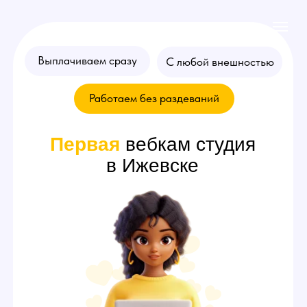
Выплачиваем сразу
С любой внешностью
Работаем без раздеваний
Первая
вебкам студия
в Ижевске
Хочешь стать
моделью
? Оставляй
заявку на консультацию!