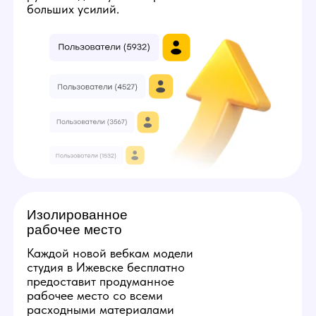
3
7
Твой минимальный заработок:
224000
руб
Получить консультацию