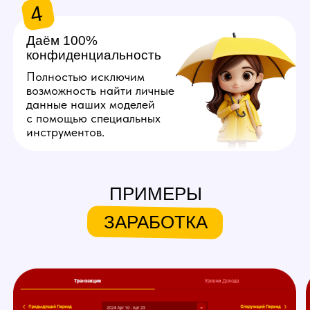
Хочу так же!
ЧТО МЫ ПРЕДЛАГАЕМ
НАШИМ МОДЕЛЯМ
ПРИМЕРЫ
Личный куратор
ЗАРАБОТКА
Личный куратор вебкам студии
в Ижевске с самого начала
ведет вашу работу на вебкам
площадках. Он полностью
продумывает ваш образ,
помогает с его реализацией,
берет на себя регистрацию,
оформление профиля
и общение с пользователями