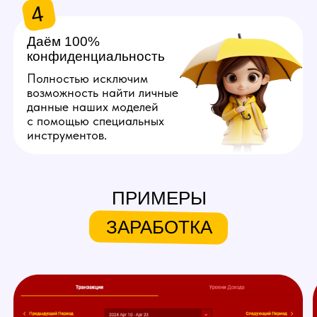
Хочу так же!
ЧТО МЫ ПРЕДЛАГАЕМ
НАШИМ МОДЕЛЯМ
ПРИМЕРЫ
Личный куратор
ЗАРАБОТКА
Личный куратор вебкам студии
в Кемерове с самого начала
ведет вашу работу на вебкам
площадках. Он полностью
продумывает ваш образ,
помогает с его реализацией,
берет на себя регистрацию,
оформление профиля
и общение с пользователями