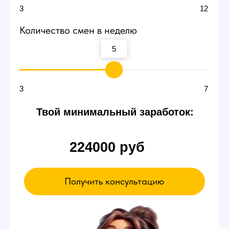
Договоритесь о пробной
смене
В пробный день можно будет сидеть и ничего
не делать. Вы ознакомитесь с интерфейсом
и примерно поймете суть работы вебкам
модели в студии — даже так есть шанс
заработать от 3000 р.
Если чувствуете,
что что-то не так
Можете просто уйти в любой момент,
это ваше право.
А если все нравится - оставайтесь!
Записаться на эксурсию