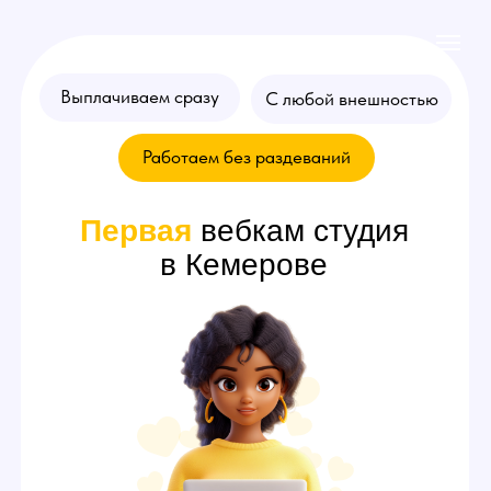
Выплачиваем сразу
С любой внешностью
Работаем без раздеваний
Первая
вебкам студия
в Кемерове
Хочешь стать
моделью
? Оставляй
заявку на консультацию!