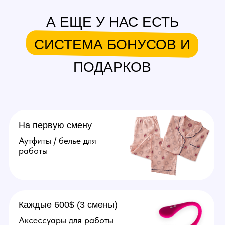
вопросов. От 50.000 рублей
в месяц.
Подробнее
Агент
Поиск и привлечение вебкам
моделей, сопровождение
их до устройства в студию.
От 20.000 рублей за модель.
Подробнее
Оператор
Ведение переписок
за модель, продумывание
образов, продажа контента
(фото, видео). Зп от 70.000
рублей в месяц.
Подробнее