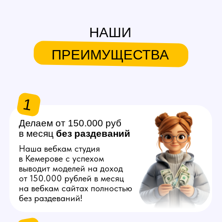
в месяц
без
раздеваний
Наша вебкам студия
в Кемерове с успехом
выводит моделей на доход
от 150.000 рублей в месяц
на вебкам сайтах полностью
без раздеваний!
2
Продвигаем любую
внешность
Знаем, как продвинуть вас
в топ на вебкам платформах,
независимо от вашего
телосложения и возраста!
3
Общаемся за вас
Нашим моделям не нужно
знать английский язык
и думать что писать
на вебкам сайтах, студия