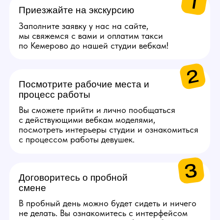
в Золотое яблоко или
СПА.
Каждые 2000$ (10 смен)
Сертификат на озон
на 5000 руб.
Каждые 4000$ (20
смен)
Сертификат S7 Airlines
на 10 000 руб.
Получи консультацию по работе
Задай свои вопросы по работе нашему
менеджеру, детально ответим на все!
Связаться с менеджером