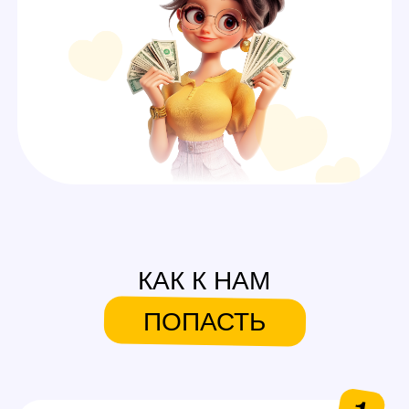
А ЕЩЕ У НАС ЕСТЬ
СИСТЕМА БОНУСОВ И
ПОДАРКОВ
На первую смену
Аутфиты / белье для
работы
Каждые 600$ (3 смены)
Аксессуары для работы
Каждые 1000$ (5 смен)
Сертификаты на выбор