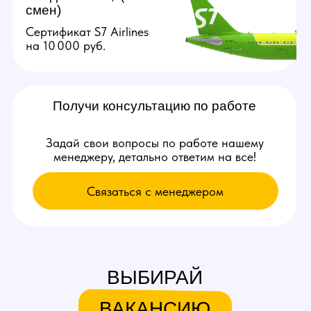
Связаться с нами:
+79384727352
youmaybe.global@gmail.com
Узнай больше в нашем боте!