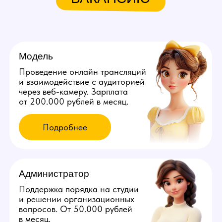
Мы находимся:
Россия, Кемеровская область,
Кемерово, ул. Свободы, д. 3
Все города России
Все города Казахстана
Все города Грузии
Города других стран
Политика конфиденциальности
©️ 2026 Youmaybe | Все права защищены