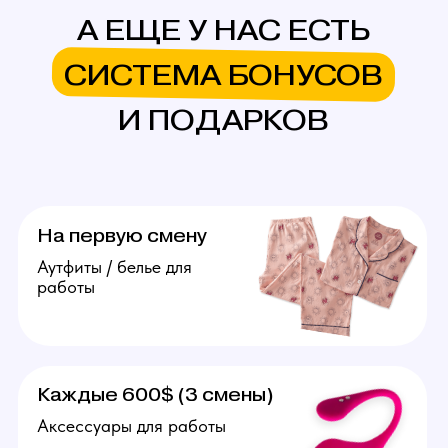
в месяц.
Подробнее
Агент
Поиск и привлечение вебкам
моделей, сопровождение
их до устройства в студию.
От 20.000 рублей за модель.
Подробнее
Оператор
Ведение переписок
за модель, продумывание
образов, продажа контента
(фото, видео). Зп от 70.000
рублей в месяц.
Подробнее