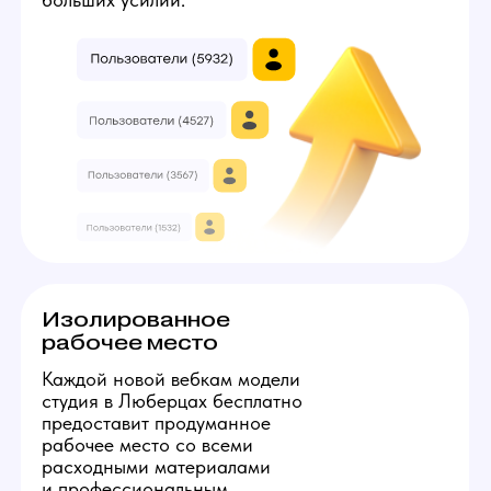
3
7
Твой минимальный заработок:
224000
руб
Получить консультацию