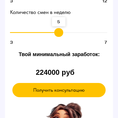
смене
В пробный день можно будет сидеть и ничего
не делать. Вы ознакомитесь с интерфейсом
и примерно поймете суть работы вебкам
модели в студии — даже так есть шанс
заработать от 3000 р.
Если чувствуете,
что что-то не так
Можете просто уйти в любой момент,
это ваше право.
А если все нравится -
оставайтесь!
Записаться на эксурсию
А ЕЩЕ У НАС ЕСТЬ