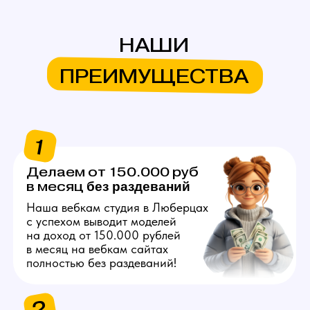
в месяц
без
раздеваний
Наша вебкам студия в Люберцах
с успехом выводит моделей
на доход от 150.000 рублей
в месяц на вебкам сайтах
полностью без раздеваний!
2
Продвигаем
любую внешность
Знаем, как продвинуть вас
в топ на вебкам платформах,
независимо от вашего
телосложения и возраста!
3
Общаемся за вас
Нашим моделям не нужно
знать английский язык
и думать что писать
на вебкам сайтах, студия