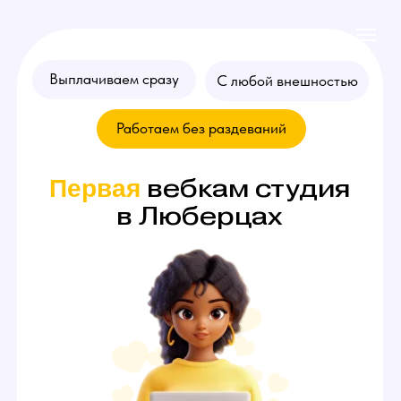
Выплачиваем сразу
С любой внешностью
Работаем без раздеваний
вебкам студия
Первая
в Люберцах
Хочешь стать
моделью
? Оставляй
заявку на консультацию!