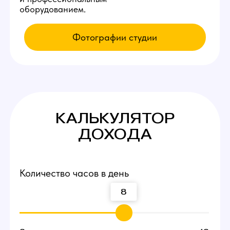
КАК К НАМ
ПОПАСТЬ
Приезжайте на экскурсию
Заполните заявку у нас на сайте,
мы свяжемся с вами и оплатим такси
по Люберцам до нашей студии вебкам!
Посмотрите рабочие
места и процесс работы
Вы сможете прийти и лично пообщаться
с действующими вебкам моделями,
посмотреть интерьеры студии и ознакомиться
с процессом работы девушек.
Договоритесь о пробной