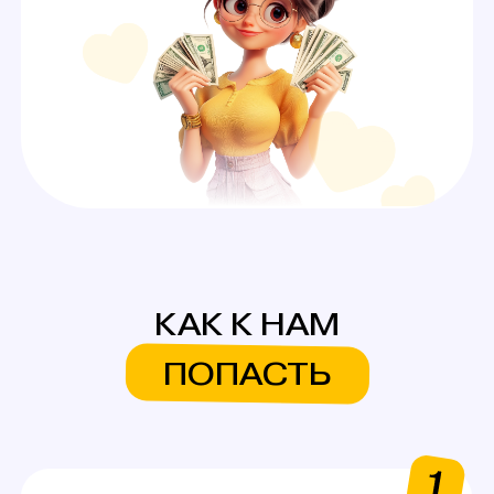
СИСТЕМА БОНУСОВ
И ПОДАРКОВ
На первую смену
Аутфиты / белье для
работы
Каждые 600$ (3 смены)
Аксессуары для работы
Каждые 1000$ (5 смен)
Сертификаты на выбор
в Золотое яблоко или