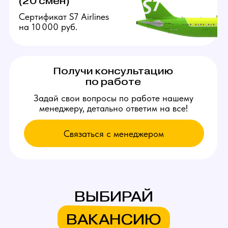
Связаться с нами:
+79384727352
youmaybe.global@gmail.com
Узнай больше в нашем боте!