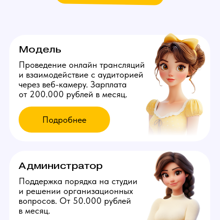
Мы находимся:
Россия, Московская область,
Люберцы, ул. Озерная, д. 2
Все города России
Все города Казахстана
Все города Грузии
Города других стран
Политика конфиденциальности
©️ 2026 Youmaybe | Все права защищены