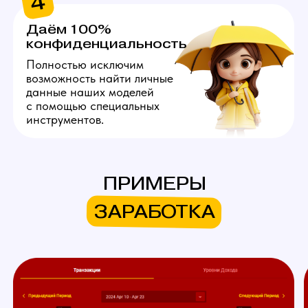
Хочу так же!
ЧТО МЫ ПРЕДЛАГАЕМ
НАШИМ МОДЕЛЯМ
ПРИМЕРЫ
Личный куратор
ЗАРАБОТКА
Личный куратор вебкам студии
в Люберцах с самого начала
ведет вашу работу на вебкам
площадках. Он полностью
продумывает ваш образ,
помогает с его реализацией,
берет на себя регистрацию,
оформление профиля
и общение с пользователями
вебкам сайтов.