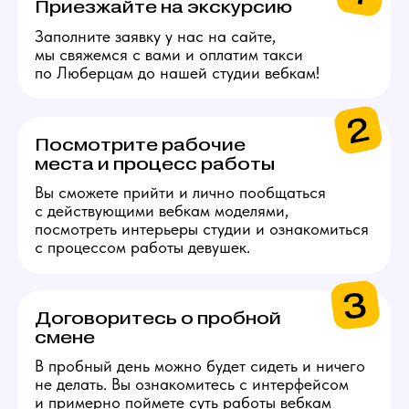
СПА.
Каждые 2000$ (10 смен)
Сертификат на озон
на 5000 руб.
Каждые 4000$
(20 смен)
Сертификат S7 Airlines
на 10 000 руб.
Получи консультацию
по работе
Задай свои вопросы по работе нашему
менеджеру, детально ответим на все!
Связаться с менеджером