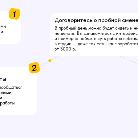
Договоритесь о пробной смен
ами
В пробный день можно будет сидеть и н
ии
не делать. Вы ознакомитесь с интерфей
и примерно поймете суть работы вебкам
в студии — даже так есть шанс заработа
от 3000 р.
оты
пообщаться
елями,
и
 работы