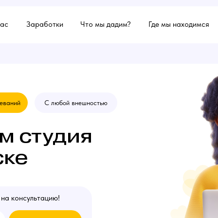
нас
Заработки
Что мы дадим?
Где мы находимся
деваний
С любой внешностью
м студия
ске
 на консультацию!