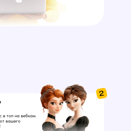
2
ю
с в топ на вебкам
от вашего
!