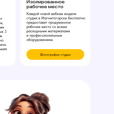
Изолированное
рабочее место
Каждой новой вебкам модели
студия в Магнитогорске бесплатно
ет
предоставит продуманное
и,
рабочее место со всеми
ших
расходными материалами
ых 3
и профессиональным
ам
оборудованием.
но
день
ьших
Фотографии студии