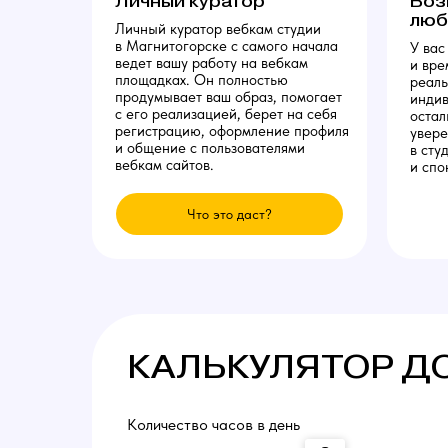
Личный куратор
Воз
люб
Личный куратор вебкам студии
в Магнитогорске с самого начала
У вас
ведет вашу работу на вебкам
и вре
площадках. Он полностью
реаль
продумывает ваш образ, помогает
индив
с его реализацией, берет на себя
остал
регистрацию, оформление профиля
увере
и общение с пользователями
в сту
вебкам сайтов.
и спо
Что это даст?
КАЛЬКУЛЯТОР Д
Количество часов в день