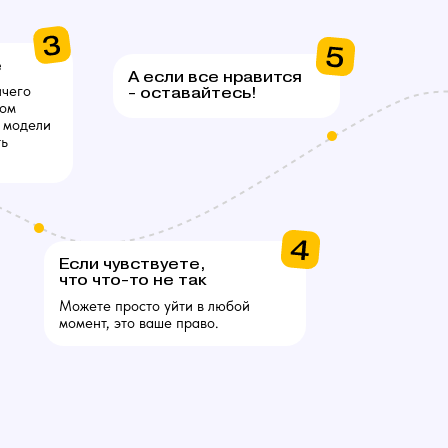
е
А если все нравится
ичего
- оставайтесь!
сом
 модели
ть
Если чувствуете,
что что-то не так
Можете просто уйти в любой
момент, это ваше право.