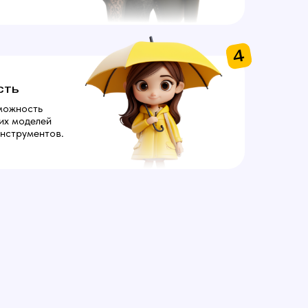
4
сть
можность
их моделей
нструментов.