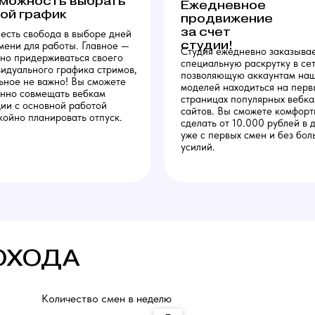
можность выбрать
Ежедневное
ой график
продвижение
за счет
 есть свобода в выборе дней
студии!
мени для работы. Главное —
Студия ежедневно заказыва
но придерживаться своего
специальную раскрутку в сет
идуального графика стримов,
позволяющую аккаунтам на
ьное не важно! Вы сможете
моделей находиться на перв
нно совмещать вебкам
страницах популярных вебк
дии с основной работой
сайтов. Вы сможете комфорт
койно планировать отпуск.
сделать от 10.000 рублей в 
уже с первых смен и без бол
усилий.
ОХОДА
Количество смен в неделю