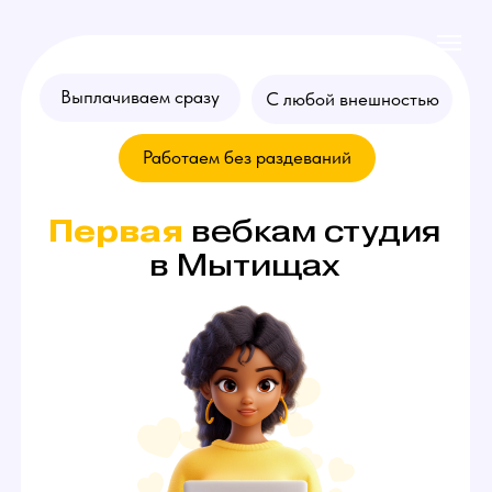
Выплачиваем сразу
С любой внешностью
Работаем без раздеваний
Первая
вебкам студия
в Мытищах
Хочешь стать
моделью
? Оставляй
заявку на консультацию!