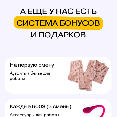
вопросов. От 50.000 рублей
в месяц.
Подробнее
Агент
Поиск и привлечение вебкам
моделей, сопровождение
их до устройства в студию.
От 20.000 рублей за модель.
Подробнее
Оператор
Ведение переписок
за модель, продумывание
образов, продажа контента
(фото, видео). Зп от 70.000
рублей в месяц.
Подробнее