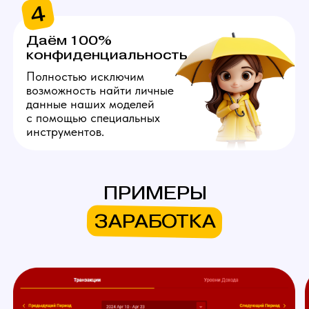
Хочу так же!
ЧТО МЫ ПРЕДЛАГАЕМ
НАШИМ МОДЕЛЯМ
ПРИМЕРЫ
Личный куратор
ЗАРАБОТКА
Личный куратор вебкам студии
в Мытищах с самого начала
ведет вашу работу на вебкам
площадках. Он полностью
продумывает ваш образ,
помогает с его реализацией,
берет на себя регистрацию,
оформление профиля
и общение с пользователями