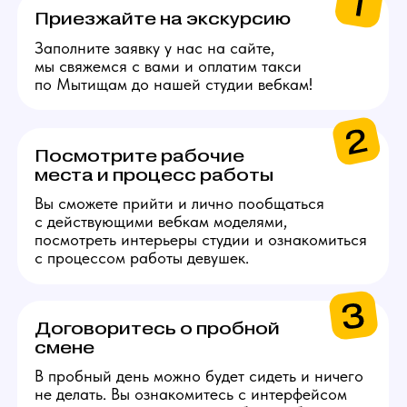
в Золотое яблоко или
СПА.
Каждые 2000$ (10 смен)
Сертификат на озон
на 5000 руб.
Каждые 4000$
(20 смен)
Сертификат S7 Airlines
на 10 000 руб.
Получи консультацию
по работе
Задай свои вопросы по работе нашему
менеджеру, детально ответим на все!
Связаться с менеджером