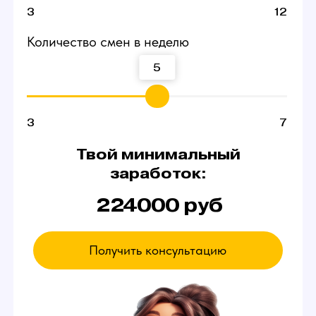
Договоритесь о пробной
смене
В пробный день можно будет сидеть и ничего
не делать. Вы ознакомитесь с интерфейсом
и примерно поймете суть работы вебкам
модели в студии — даже так есть шанс
заработать от 3000 р.
Если чувствуете,
что что-то не так
Можете просто уйти в любой момент,
это ваше право.
А если все нравится -
оставайтесь!
Записаться на эксурсию