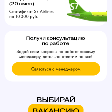
Связаться с нами:
+79384727352
youmaybe.global@gmail.com