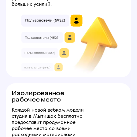
3
7
Твой минимальный
заработок:
224000
руб
Получить консультацию