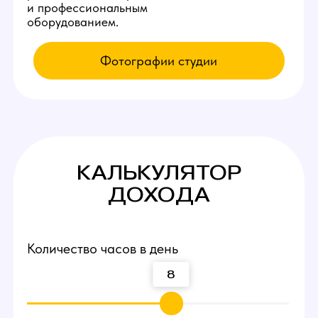
КАК К НАМ
ПОПАСТЬ
Приезжайте на экскурсию
Заполните заявку у нас на сайте,
мы свяжемся с вами и оплатим такси
по Мытищам до нашей студии вебкам!
Посмотрите рабочие
места и процесс работы
Вы сможете прийти и лично пообщаться
с действующими вебкам моделями,
посмотреть интерьеры студии и ознакомиться
с процессом работы девушек.