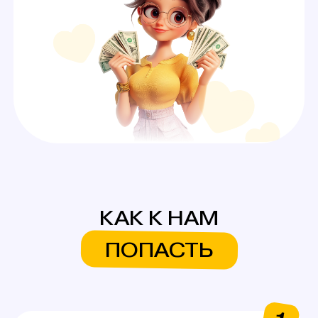
А ЕЩЕ У НАС ЕСТЬ
СИСТЕМА БОНУСОВ
И ПОДАРКОВ
На первую смену
Аутфиты / белье для
работы
Каждые 600$ (3 смены)
Аксессуары для работы
Каждые 1000$ (5 смен)
Сертификаты на выбор