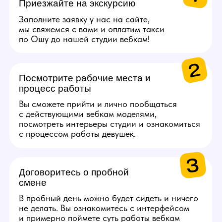
СПА.
Каждые 2000$ (10 смен)
Сертификат на озон
на 5000 руб.
Каждые 4000$ (20
смен)
Сертификат S7 Airlines
на 10 000 руб.
Получи консультацию по работе
Задай свои вопросы по работе нашему
менеджеру, детально ответим на все!
Связаться с менеджером