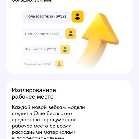
3
7
Твой минимальный заработок:
224000
руб
Получить консультацию