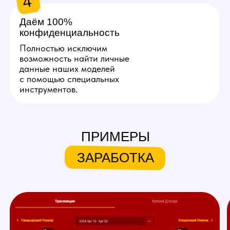
Хочу так же!
ЧТО МЫ ПРЕДЛАГАЕМ
НАШИМ МОДЕЛЯМ
ПРИМЕРЫ
Личный куратор
ЗАРАБОТКА
Личный куратор вебкам студии
в Оше с самого начала ведет
вашу работу на вебкам
площадках. Он полностью
продумывает ваш образ,
помогает с его реализацией,
берет на себя регистрацию,
оформление профиля
и общение с пользователями
вебкам сайтов.