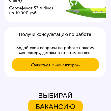
Связаться с нами:
+79384727352
youmaybe.global@gmail.com
Узнай больше в нашем боте!