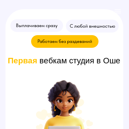
Выплачиваем сразу
С любой внешностью
Работаем без раздеваний
Первая
вебкам студия в Оше
Хочешь стать
моделью
? Оставляй
заявку на консультацию!