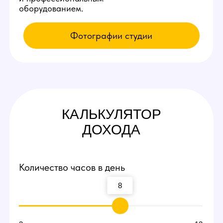
КАК К НАМ
ПОПАСТЬ
Приезжайте на экскурсию
Заполните заявку у нас на сайте,
мы свяжемся с вами и оплатим такси
по Ошу до нашей студии вебкам!
Посмотрите рабочие места и
процесс работы
Вы сможете прийти и лично пообщаться
с действующими вебкам моделями,
посмотреть интерьеры студии и ознакомиться
с процессом работы девушек.
Договоритесь о пробной