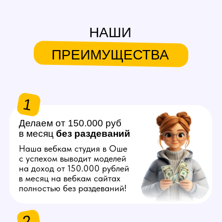
в месяц
без
раздеваний
Наша вебкам студия в Оше
с успехом выводит моделей
на доход от 150.000 рублей
в месяц на вебкам сайтах
полностью без раздеваний!
2
Продвигаем любую
внешность
Знаем, как продвинуть вас
в топ на вебкам платформах,
независимо от вашего
телосложения и возраста!
3
Общаемся за вас
Нашим моделям не нужно
знать английский язык
и думать что писать
на вебкам сайтах, студия