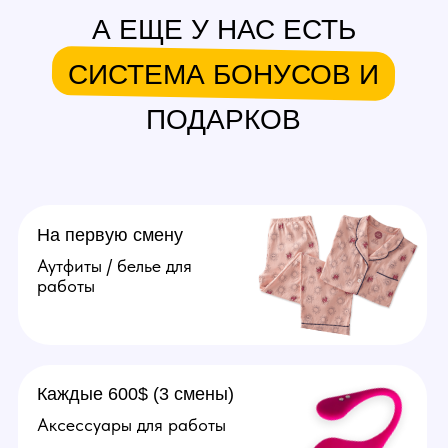
в месяц.
Подробнее
Агент
Поиск и привлечение вебкам
моделей, сопровождение
их до устройства в студию.
От 20.000 рублей за модель.
Подробнее
Оператор
Ведение переписок
за модель, продумывание
образов, продажа контента
(фото, видео). Зп от 70.000
рублей в месяц.
Подробнее