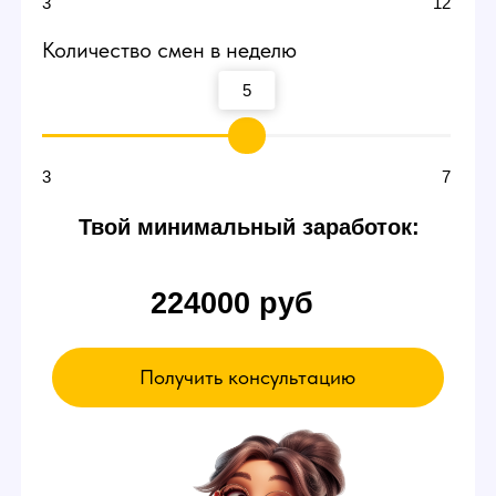
смене
В пробный день можно будет сидеть и ничего
не делать. Вы ознакомитесь с интерфейсом
и примерно поймете суть работы вебкам
модели в студии — даже так есть шанс
заработать от 3000 р.
Если чувствуете,
что что-то не так
Можете просто уйти в любой момент,
это ваше право.
А если все нравится - оставайтесь!
Записаться на эксурсию
А ЕЩЕ У НАС ЕСТЬ