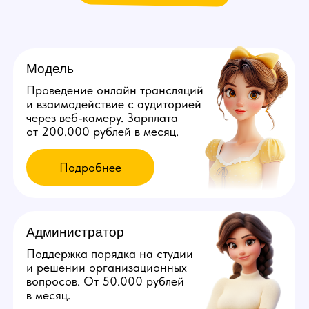
Мы находимся:
Кыргызстан, Ош, ул. Мырзалы
Аматова, д. 2
Города других стран
Все города России
Все города Казахстана
Все города Грузии
Политика конфиденциальности
©️ 2026 Youmaybe | Все права защищены