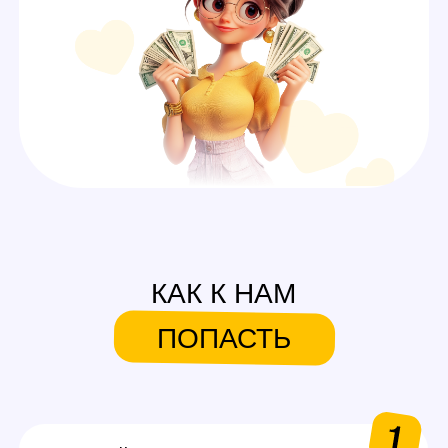
СИСТЕМА БОНУСОВ И
ПОДАРКОВ
На первую смену
Аутфиты / белье для
работы
Каждые 600$ (3 смены)
Аксессуары для работы
Каждые 1000$ (5 смен)
Сертификаты на выбор
в Золотое яблоко или