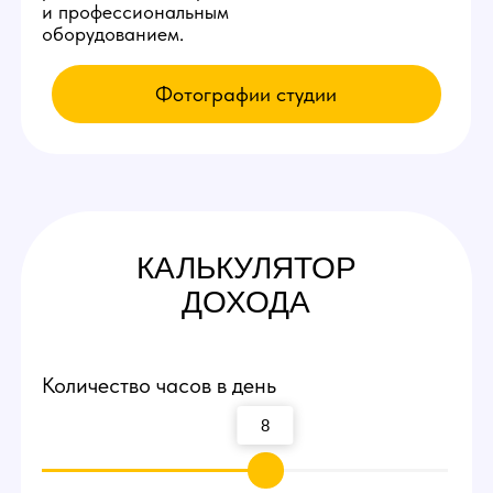
КАК К НАМ
ПОПАСТЬ
Приезжайте на экскурсию
Заполните заявку у нас на сайте,
мы свяжемся с вами и оплатим такси
по Пензе до нашей студии вебкам!
Посмотрите рабочие места и
процесс работы
Вы сможете прийти и лично пообщаться
с действующими вебкам моделями,
посмотреть интерьеры студии и ознакомиться
с процессом работы девушек.