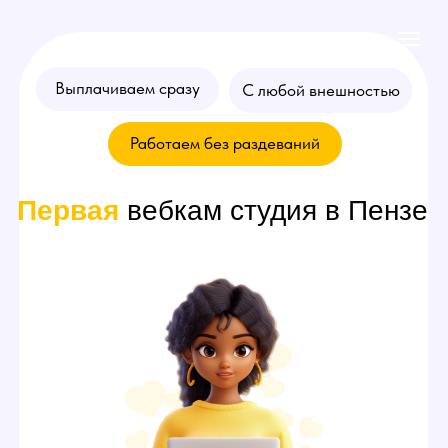
Выплачиваем сразу
С любой внешностью
Работаем без раздеваний
Первая
вебкам студия в Пензе
Хочешь стать
моделью
? Оставляй
заявку на консультацию!