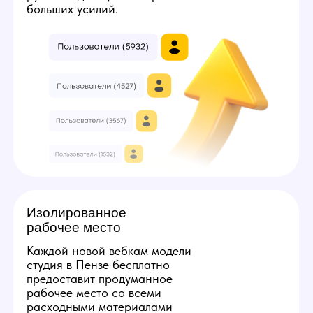
3
7
Твой минимальный заработок:
224000
руб
Получить консультацию