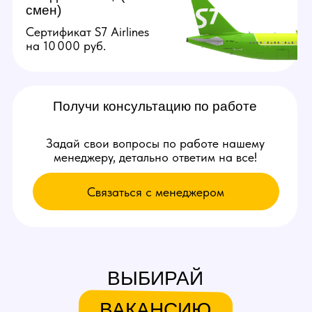
Связаться с нами:
+79384727352
youmaybe.global@gmail.com
Узнай больше в нашем боте!