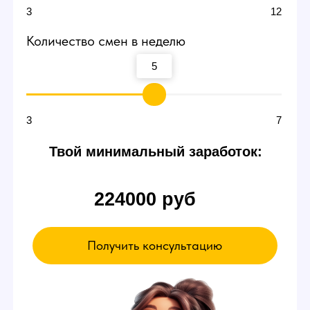
Договоритесь о пробной
смене
В пробный день можно будет сидеть и ничего
не делать. Вы ознакомитесь с интерфейсом
и примерно поймете суть работы вебкам
модели в студии — даже так есть шанс
заработать от 3000 р.
Если чувствуете,
что что-то не так
Можете просто уйти в любой момент,
это ваше право.
А если все нравится - оставайтесь!
Записаться на эксурсию