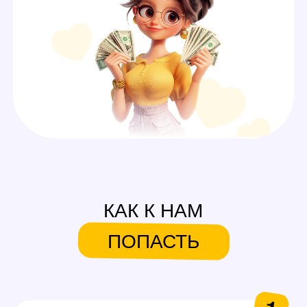
А ЕЩЕ У НАС ЕСТЬ
СИСТЕМА БОНУСОВ И
ПОДАРКОВ
На первую смену
Аутфиты / белье для
работы
Каждые 600$ (3 смены)
Аксессуары для работы
Каждые 1000$ (5 смен)
Сертификаты на выбор