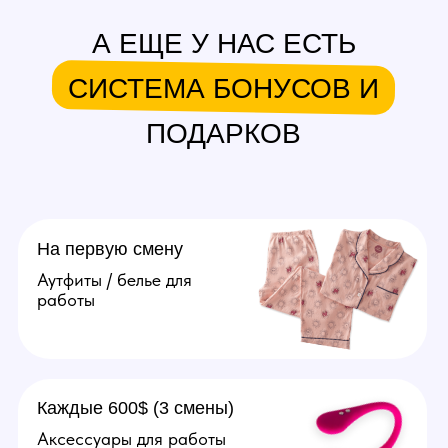
вопросов. От 50.000 рублей
в месяц.
Подробнее
Агент
Поиск и привлечение вебкам
моделей, сопровождение
их до устройства в студию.
От 20.000 рублей за модель.
Подробнее
Оператор
Ведение переписок
за модель, продумывание
образов, продажа контента
(фото, видео). Зп от 70.000
рублей в месяц.
Подробнее