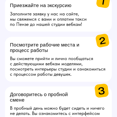
в Золотое яблоко или
СПА.
Каждые 2000$ (10 смен)
Сертификат на озон
на 5000 руб.
Каждые 4000$ (20
смен)
Сертификат S7 Airlines
на 10 000 руб.
Получи консультацию по работе
Задай свои вопросы по работе нашему
менеджеру, детально ответим на все!
Связаться с менеджером