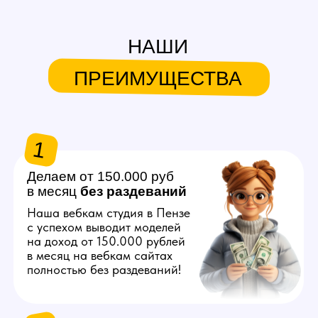
в месяц
без
раздеваний
Наша вебкам студия в Пензе
с успехом выводит моделей
на доход от 150.000 рублей
в месяц на вебкам сайтах
полностью без раздеваний!
2
Продвигаем любую
внешность
Знаем, как продвинуть вас
в топ на вебкам платформах,
независимо от вашего
телосложения и возраста!
3
Общаемся за вас
Нашим моделям не нужно
знать английский язык
и думать что писать
на вебкам сайтах, студия