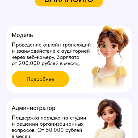
Мы находимся:
Россия, Пензенская область,
Пенза, ул. Урицкого, д. 48
Все города России
Все города Казахстана
Все города Грузии
Города других стран
Политика конфиденциальности
©️ 2026 Youmaybe | Все права защищены