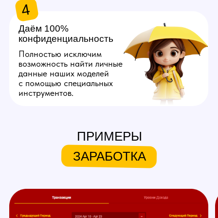
Хочу так же!
ЧТО МЫ ПРЕДЛАГАЕМ
НАШИМ МОДЕЛЯМ
ПРИМЕРЫ
Личный куратор
ЗАРАБОТКА
Личный куратор вебкам студии
в Пензе с самого начала ведет
вашу работу на вебкам
площадках. Он полностью
продумывает ваш образ,
помогает с его реализацией,
берет на себя регистрацию,
оформление профиля
и общение с пользователями