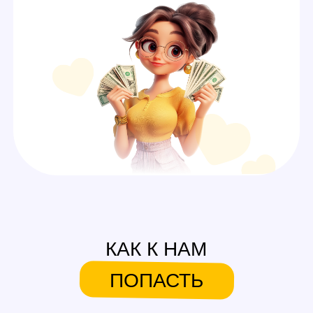
А ЕЩЕ У НАС ЕСТЬ
СИСТЕМА БОНУСОВ И
ПОДАРКОВ
На первую смену
Аутфиты / белье для
работы
Каждые 600$ (3 смены)
Аксессуары для работы