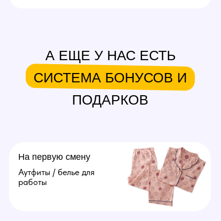
Администратор
Поддержка порядка на студии
и решении организационных
вопросов. От 50.000 рублей
в месяц.
Подробнее
Агент
Поиск и привлечение вебкам
моделей, сопровождение
их до устройства в студию.
От 20.000 рублей за модель.
Подробнее
Оператор
Ведение переписок
за модель, продумывание
образов, продажа контента
(фото, видео). Зп от 70.000