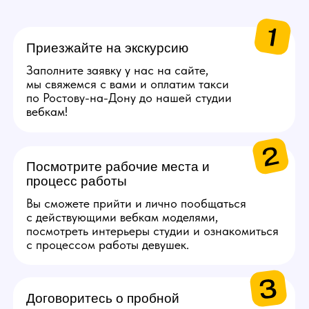
Каждые 1000$ (5 смен)
Сертификаты на выбор
в Золотое яблоко или
СПА.
Каждые 2000$ (10 смен)
Сертификат на озон
на 5000 руб.
Каждые 4000$ (20
смен)
Сертификат S7 Airlines
на 10 000 руб.
Получи консультацию по работе
Задай свои вопросы по работе нашему