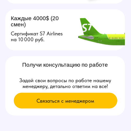
Связаться с нами:
+79384727352
youmaybe.global@gmail.com