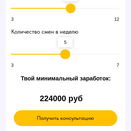
Договоритесь о пробной
смене
В пробный день можно будет сидеть и ничего
не делать. Вы ознакомитесь с интерфейсом
и примерно поймете суть работы вебкам
модели в студии — даже так есть шанс
заработать от 3000 р.
Если чувствуете,
что что-то не так
Можете просто уйти в любой момент,
это ваше право.
А если все нравится - оставайтесь!
Записаться на эксурсию