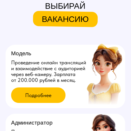
Узнай больше в нашем боте!
Мы находимся:
Россия, Ростовская область,
Ростов-на-Дону, ул. Суворова, д. 55
Все города России
Все города Казахстана
Все города Грузии
Города других стран
Политика конфиденциальности
©️ 2026 Youmaybe | Все права защищены