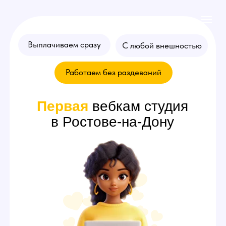
Выплачиваем сразу
С любой внешностью
Работаем без раздеваний
Первая
вебкам студия
в Ростове-на-Дону
Хочешь стать
моделью
? Оставляй
заявку на консультацию!