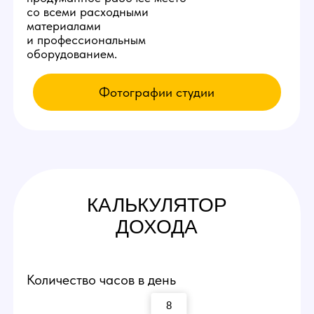
КАК К НАМ
ПОПАСТЬ
Приезжайте на экскурсию
Заполните заявку у нас на сайте,
мы свяжемся с вами и оплатим такси
по Ростову-на-Дону до нашей студии
вебкам!
Посмотрите рабочие места и
процесс работы
Вы сможете прийти и лично пообщаться
с действующими вебкам моделями,
посмотреть интерьеры студии и ознакомиться
с процессом работы девушек.