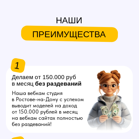
в месяц
без
раздеваний
Наша вебкам студия
в Ростове-на-Дону с успехом
выводит моделей на доход
от 150.000 рублей в месяц
на вебкам сайтах полностью
без раздеваний!
2
Продвигаем любую
внешность
Знаем, как продвинуть вас
в топ на вебкам платформах,
независимо от вашего
телосложения и возраста!
3
Общаемся за вас
Нашим моделям не нужно
знать английский язык
и думать что писать
на вебкам сайтах, студия