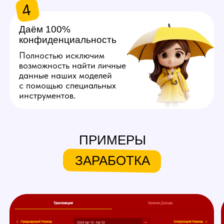
Хочу так же!
ЧТО МЫ ПРЕДЛАГАЕМ
НАШИМ МОДЕЛЯМ
ПРИМЕРЫ
Личный куратор
ЗАРАБОТКА
Личный куратор вебкам студии
в Ростове-на-Дону с самого
начала ведет вашу работу
на вебкам площадках.
Он полностью продумывает
ваш образ, помогает с его
реализацией, берет на себя
регистрацию, оформление
профиля и общение