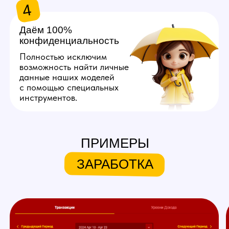
Хочу так же!
ЧТО МЫ ПРЕДЛАГАЕМ
НАШИМ МОДЕЛЯМ
ПРИМЕРЫ
Личный куратор
ЗАРАБОТКА
Личный куратор вебкам студии
в Шымкенте с самого начала
ведет вашу работу на вебкам
площадках. Он полностью
продумывает ваш образ,
помогает с его реализацией,
берет на себя регистрацию,
оформление профиля
и общение с пользователями