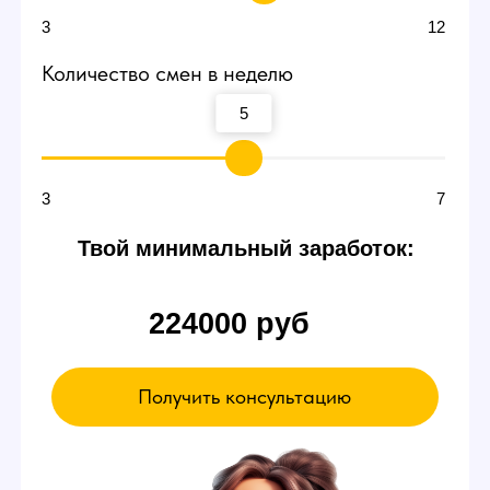
Договоритесь о пробной
смене
В пробный день можно будет сидеть и ничего
не делать. Вы ознакомитесь с интерфейсом
и примерно поймете суть работы вебкам
модели в студии — даже так есть шанс
заработать от 3000 р.
Если чувствуете,
что что-то не так
Можете просто уйти в любой момент,
это ваше право.
А если все нравится - оставайтесь!
Записаться на эксурсию