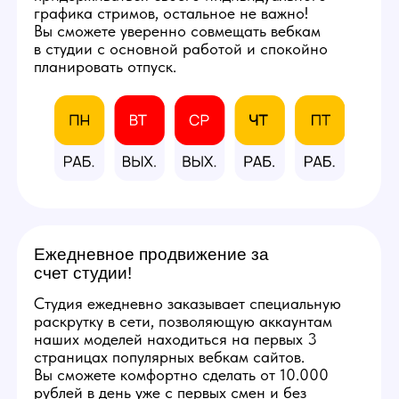
со всеми расходными
материалами
и профессиональным
оборудованием.
Фотографии студии
КАЛЬКУЛЯТОР
ДОХОДА
Количество часов в день
8
3
12
Количество смен в неделю
5