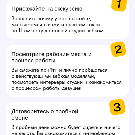
в Золотое яблоко или
СПА.
Каждые 2000$ (10 смен)
Сертификат на озон
на 5000 руб.
Каждые 4000$ (20
смен)
Сертификат S7 Airlines
на 10 000 руб.
Получи консультацию по работе
Задай свои вопросы по работе нашему
менеджеру, детально ответим на все!
Связаться с менеджером