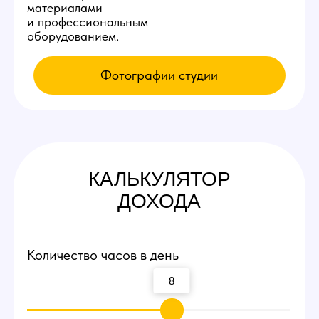
КАК К НАМ
ПОПАСТЬ
Приезжайте на экскурсию
Заполните заявку у нас на сайте,
мы свяжемся с вами и оплатим такси
по Шымкенту до нашей студии вебкам!
Посмотрите рабочие места и
процесс работы
Вы сможете прийти и лично пообщаться
с действующими вебкам моделями,
посмотреть интерьеры студии и ознакомиться
с процессом работы девушек.