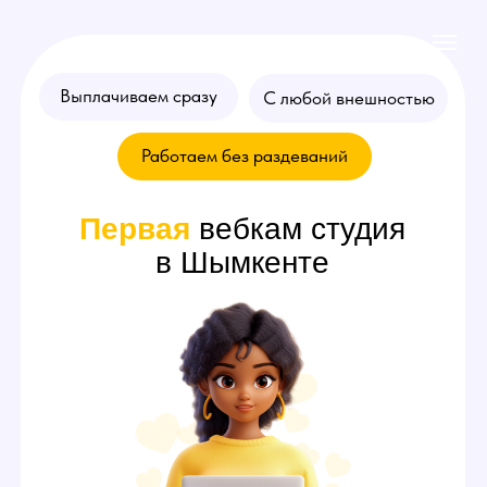
Выплачиваем сразу
С любой внешностью
Работаем без раздеваний
Первая
вебкам студия
в Шымкенте
Хочешь стать
моделью
? Оставляй
заявку на консультацию!