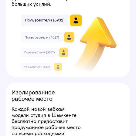
3
7
Твой минимальный заработок:
224000
руб
Получить консультацию