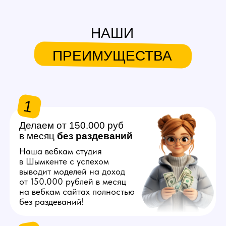
в месяц
без
раздеваний
Наша вебкам студия
в Шымкенте с успехом
выводит моделей на доход
от 150.000 рублей в месяц
на вебкам сайтах полностью
без раздеваний!
2
Продвигаем любую
внешность
Знаем, как продвинуть вас
в топ на вебкам платформах,
независимо от вашего
телосложения и возраста!
3
Общаемся за вас
Нашим моделям не нужно
знать английский язык
и думать что писать
на вебкам сайтах, студия