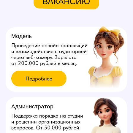
Мы находимся:
Казахстан, Шымкент,
ул. Байтурсынова, д. 35/7
Все города Казахстана
Все города России
Все города Грузии
Города других стран
Политика конфиденциальности
©️ 2026 Youmaybe | Все права защищены