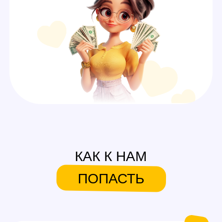
А ЕЩЕ У НАС ЕСТЬ
СИСТЕМА БОНУСОВ И
ПОДАРКОВ
На первую смену
Аутфиты / белье для
работы
Каждые 600$ (3 смены)
Аксессуары для работы
Каждые 1000$ (5 смен)
Сертификаты на выбор