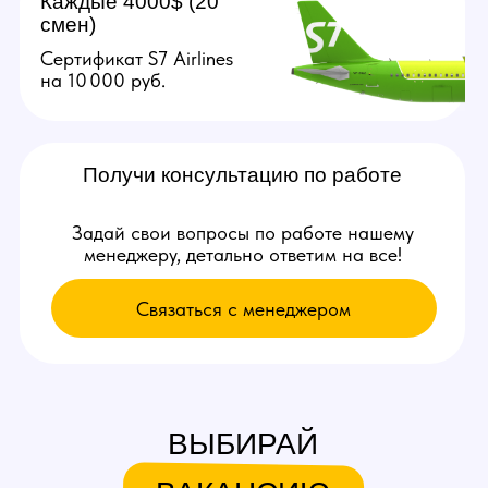
Связаться с нами:
+79384727352
youmaybe.global@gmail.com
Узнай больше в нашем боте!