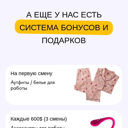
вопросов. От 50.000 рублей
в месяц.
Подробнее
Агент
Поиск и привлечение вебкам
моделей, сопровождение
их до устройства в студию.
От 20.000 рублей за модель.
Подробнее
Оператор
Ведение переписок
за модель, продумывание
образов, продажа контента
(фото, видео). Зп от 70.000
рублей в месяц.