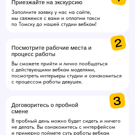
СПА.
Каждые 2000$ (10 смен)
Сертификат на озон
на 5000 руб.
Каждые 4000$ (20
смен)
Сертификат S7 Airlines
на 10 000 руб.
Получи консультацию по работе
Задай свои вопросы по работе нашему
менеджеру, детально ответим на все!
Связаться с менеджером