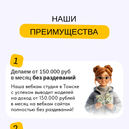
в месяц
без
раздеваний
Наша вебкам студия в Томске
с успехом выводит моделей
на доход от 150.000 рублей
в месяц на вебкам сайтах
полностью без раздеваний!
2
Продвигаем любую
внешность
Знаем, как продвинуть вас
в топ на вебкам платформах,
независимо от вашего
телосложения и возраста!
3
Общаемся за вас
Нашим моделям не нужно
знать английский язык
и думать что писать
на вебкам сайтах, студия