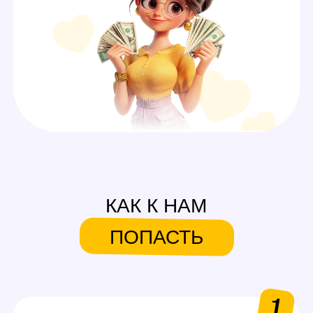
СИСТЕМА БОНУСОВ И
ПОДАРКОВ
На первую смену
Аутфиты / белье для
работы
Каждые 600$ (3 смены)
Аксессуары для работы
Каждые 1000$ (5 смен)
Сертификаты на выбор
в Золотое яблоко или