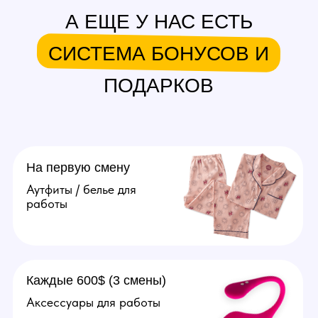
в месяц.
Подробнее
Агент
Поиск и привлечение вебкам
моделей, сопровождение
их до устройства в студию.
От 20.000 рублей за модель.
Подробнее
Оператор
Ведение переписок
за модель, продумывание
образов, продажа контента
(фото, видео). Зп от 70.000
рублей в месяц.
Подробнее