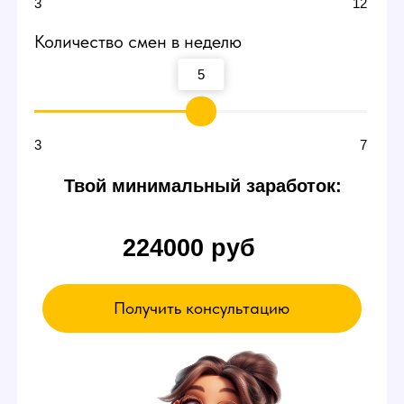
смене
В пробный день можно будет сидеть и ничего
не делать. Вы ознакомитесь с интерфейсом
и примерно поймете суть работы вебкам
модели в студии — даже так есть шанс
заработать от 3000 р.
Если чувствуете,
что что-то не так
Можете просто уйти в любой момент,
это ваше право.
А если все нравится - оставайтесь!
Записаться на эксурсию
А ЕЩЕ У НАС ЕСТЬ