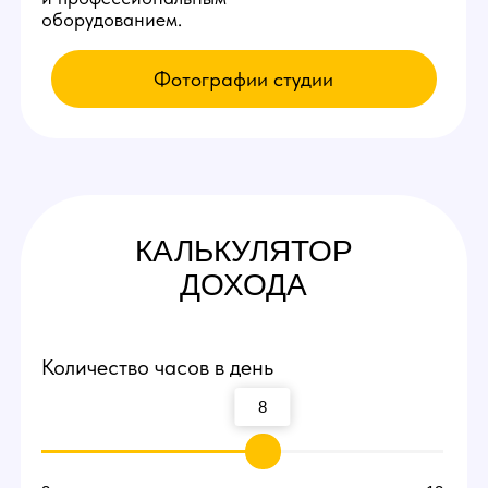
КАК К НАМ
ПОПАСТЬ
Приезжайте на экскурсию
Заполните заявку у нас на сайте,
мы свяжемся с вами и оплатим такси
по Томску до нашей студии вебкам!
Посмотрите рабочие места и
процесс работы
Вы сможете прийти и лично пообщаться
с действующими вебкам моделями,
посмотреть интерьеры студии и ознакомиться
с процессом работы девушек.
Договоритесь о пробной