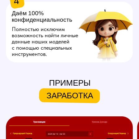
Хочу так же!
ЧТО МЫ ПРЕДЛАГАЕМ
НАШИМ МОДЕЛЯМ
ПРИМЕРЫ
Личный куратор
ЗАРАБОТКА
Личный куратор вебкам студии
в Томске с самого начала ведет
вашу работу на вебкам
площадках. Он полностью
продумывает ваш образ,
помогает с его реализацией,
берет на себя регистрацию,
оформление профиля
и общение с пользователями
вебкам сайтов.