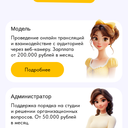
Мы находимся:
Россия, Томская область,
Томск, ул. Большая Подгорная, д. 6
Все города России
Все города Казахстана
Все города Грузии
Города других стран
Политика конфиденциальности
©️ 2026 Youmaybe | Все права защищены