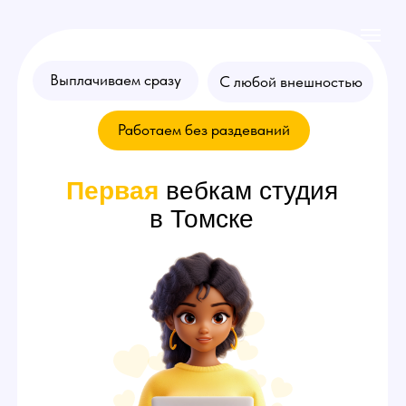
Выплачиваем сразу
С любой внешностью
Работаем без раздеваний
Первая
вебкам студия
в Томске
Хочешь стать
моделью
? Оставляй
заявку на консультацию!