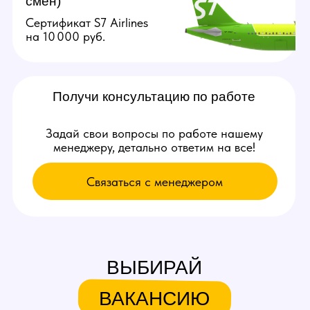
Связаться с нами:
+79384727352
youmaybe.global@gmail.com
Узнай больше в нашем боте!