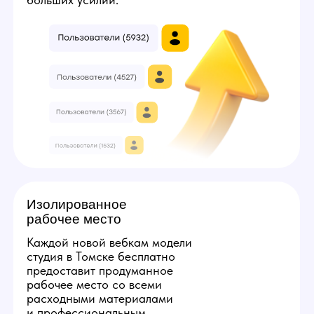
3
7
Твой минимальный заработок:
224000
руб
Получить консультацию