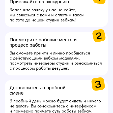
СПА.
Каждые 2000$ (10 смен)
Сертификат на озон
на 5000 руб.
Каждые 4000$ (20
смен)
Сертификат S7 Airlines
на 10 000 руб.
Получи консультацию по работе
Задай свои вопросы по работе нашему
менеджеру, детально ответим на все!
Связаться с менеджером