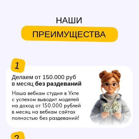
в месяц
без
раздеваний
Наша вебкам студия в Ухте
с успехом выводит моделей
на доход от 150.000 рублей
в месяц на вебкам сайтах
полностью без раздеваний!
2
Продвигаем любую
внешность
Знаем, как продвинуть вас
в топ на вебкам платформах,
независимо от вашего
телосложения и возраста!
3
Общаемся за вас
Нашим моделям не нужно
знать английский язык
и думать что писать
на вебкам сайтах, студия