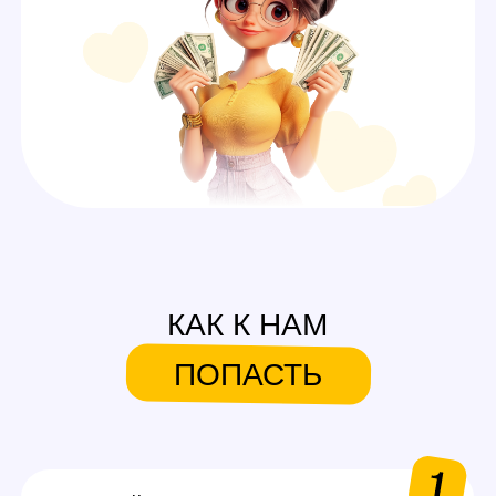
СИСТЕМА БОНУСОВ И
ПОДАРКОВ
На первую смену
Аутфиты / белье для
работы
Каждые 600$ (3 смены)
Аксессуары для работы
Каждые 1000$ (5 смен)
Сертификаты на выбор
в Золотое яблоко или