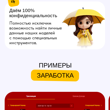
Хочу так же!
ЧТО МЫ ПРЕДЛАГАЕМ
НАШИМ МОДЕЛЯМ
ПРИМЕРЫ
Личный куратор
ЗАРАБОТКА
Личный куратор вебкам студии
в Ухте с самого начала ведет
вашу работу на вебкам
площадках. Он полностью
продумывает ваш образ,
помогает с его реализацией,
берет на себя регистрацию,
оформление профиля
и общение с пользователями
вебкам сайтов.