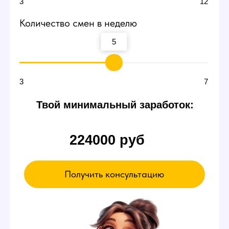
смене
В пробный день можно будет сидеть и ничего
не делать. Вы ознакомитесь с интерфейсом
и примерно поймете суть работы вебкам
модели в студии — даже так есть шанс
заработать от 3000 р.
Если чувствуете,
что что-то не так
Можете просто уйти в любой момент,
это ваше право.
А если все нравится - оставайтесь!
Записаться на эксурсию
А ЕЩЕ У НАС ЕСТЬ