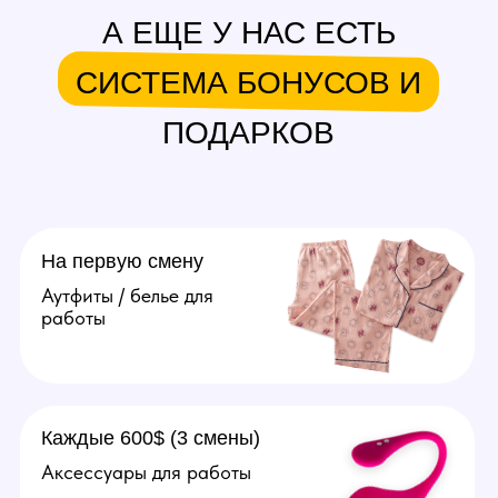
в месяц.
Подробнее
Агент
Поиск и привлечение вебкам
моделей, сопровождение
их до устройства в студию.
От 20.000 рублей за модель.
Подробнее
Оператор
Ведение переписок
за модель, продумывание
образов, продажа контента
(фото, видео). Зп от 70.000
рублей в месяц.
Подробнее