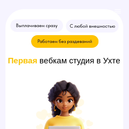
Выплачиваем сразу
С любой внешностью
Работаем без раздеваний
Первая
вебкам студия в Ухте
Хочешь стать
моделью
? Оставляй
заявку на консультацию!