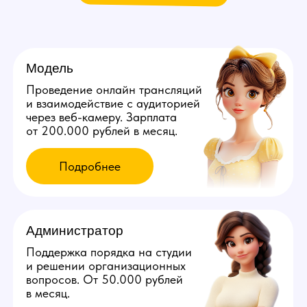
Мы находимся:
Россия, Республика Коми,
Ухта, ул. Нефтяников, д. 17
Все города России
Все города Казахстана
Все города Грузии
Города других стран
Политика конфиденциальности
©️ 2026 Youmaybe | Все права защищены