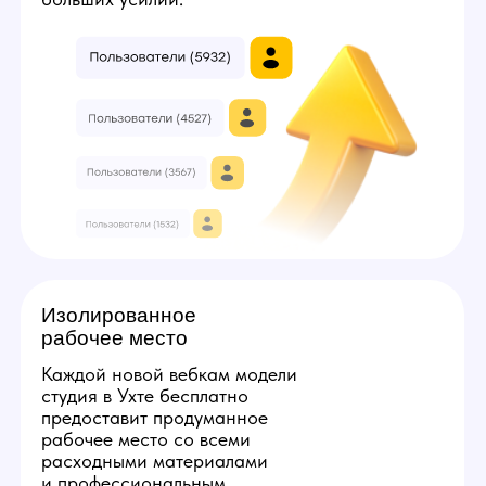
3
7
Твой минимальный заработок:
224000
руб
Получить консультацию