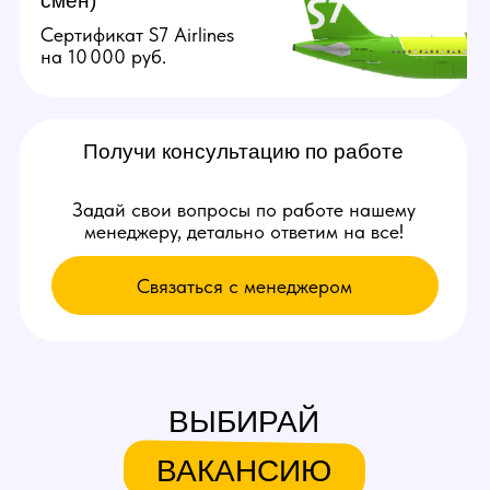
Связаться с нами:
+79384727352
youmaybe.global@gmail.com
Узнай больше в нашем боте!