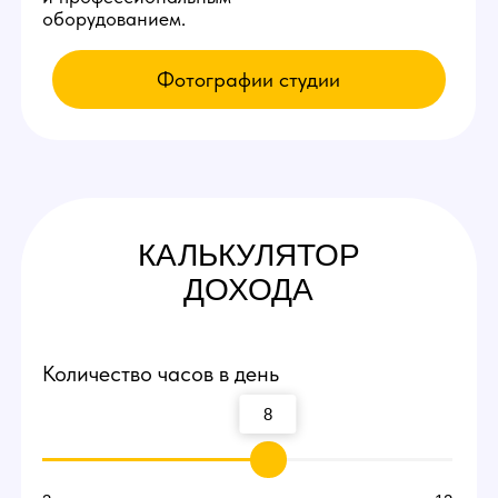
КАК К НАМ
ПОПАСТЬ
Приезжайте на экскурсию
Заполните заявку у нас на сайте,
мы свяжемся с вами и оплатим такси
по Ухте до нашей студии вебкам!
Посмотрите рабочие места и
процесс работы
Вы сможете прийти и лично пообщаться
с действующими вебкам моделями,
посмотреть интерьеры студии и ознакомиться
с процессом работы девушек.
Договоритесь о пробной