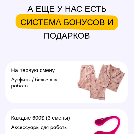
в месяц.
Подробнее
Агент
Поиск и привлечение вебкам
моделей, сопровождение
их до устройства в студию.
От 20.000 рублей за модель.
Подробнее
Оператор
Ведение переписок
за модель, продумывание
образов, продажа контента
(фото, видео). Зп от 70.000
рублей в месяц.
Подробнее