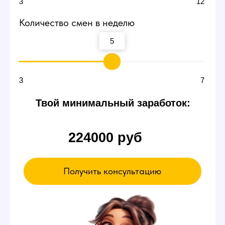
смене
В пробный день можно будет сидеть и ничего
не делать. Вы ознакомитесь с интерфейсом
и примерно поймете суть работы вебкам
модели в студии — даже так есть шанс
заработать от 3000 р.
Если чувствуете,
что что-то не так
Можете просто уйти в любой момент,
это ваше право.
А если все нравится - оставайтесь!
Записаться на эксурсию
А ЕЩЕ У НАС ЕСТЬ