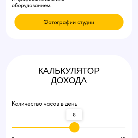
КАК К НАМ
ПОПАСТЬ
Приезжайте на экскурсию
Заполните заявку у нас на сайте,
мы свяжемся с вами и оплатим такси
по Юрге до нашей студии вебкам!
Посмотрите рабочие места и
процесс работы
Вы сможете прийти и лично пообщаться
с действующими вебкам моделями,
посмотреть интерьеры студии и ознакомиться
с процессом работы девушек.
Договоритесь о пробной