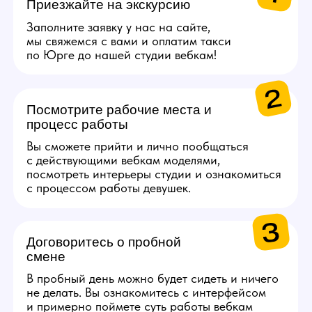
СПА.
Каждые 2000$ (10 смен)
Сертификат на озон
на 5000 руб.
Каждые 4000$ (20
смен)
Сертификат S7 Airlines
на 10 000 руб.
Получи консультацию по работе
Задай свои вопросы по работе нашему
менеджеру, детально ответим на все!
Связаться с менеджером