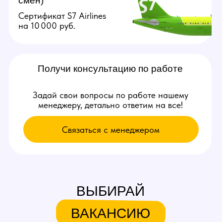
Связаться с нами:
+79384727352
youmaybe.global@gmail.com
Узнай больше в нашем боте!