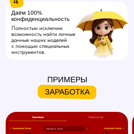
Хочу так же!
ЧТО МЫ ПРЕДЛАГАЕМ
НАШИМ МОДЕЛЯМ
ПРИМЕРЫ
Личный куратор
ЗАРАБОТКА
Личный куратор вебкам студии
в Юрге с самого начала ведет
вашу работу на вебкам
площадках. Он полностью
продумывает ваш образ,
помогает с его реализацией,
берет на себя регистрацию,
оформление профиля
и общение с пользователями
вебкам сайтов.