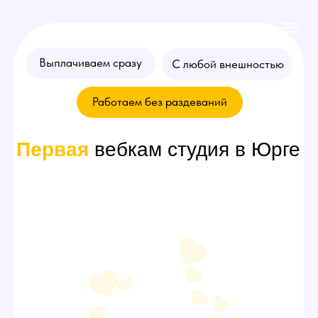
Выплачиваем сразу
С любой внешностью
Работаем без раздеваний
Первая
вебкам студия в Юрге
Хочешь стать
моделью
? Оставляй
заявку на консультацию!