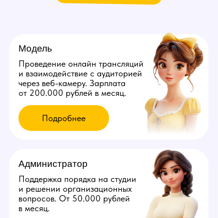
Мы находимся:
Россия, Кемеровская область (Кузбасс), Юрга,
ул. Волгоградская, д. 26
Все города России
Все города Казахстана
Все города Грузии
Города других стран
Политика конфиденциальности
©️ 2026 Youmaybe | Все права защищены