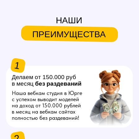
в месяц
без
раздеваний
Наша вебкам студия в Юрге
с успехом выводит моделей
на доход от 150.000 рублей
в месяц на вебкам сайтах
полностью без раздеваний!
2
Продвигаем любую
внешность
Знаем, как продвинуть вас
в топ на вебкам платформах,
независимо от вашего
телосложения и возраста!
3
Общаемся за вас
Нашим моделям не нужно
знать английский язык
и думать что писать
на вебкам сайтах, студия