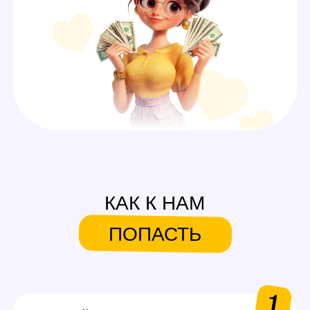
СИСТЕМА БОНУСОВ И
ПОДАРКОВ
На первую смену
Аутфиты / белье для
работы
Каждые 600$ (3 смены)
Аксессуары для работы
Каждые 1000$ (5 смен)
Сертификаты на выбор
в Золотое яблоко или